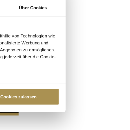
Über Cookies
ithilfe von Technologien wie
onalisierte Werbung und
 Angeboten zu ermöglichen.
g jederzeit über die Cookie-
au sein können
zieren
Cookies zulassen
hre Präferenzen im
Abschnitt
 Medien anbieten zu können
hrer Verwendung unserer