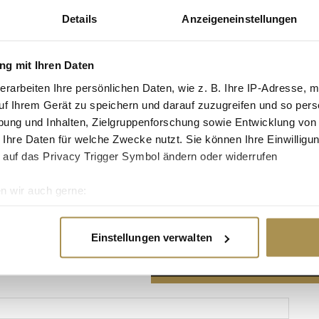
Details
Anzeigeneinstellungen
g mit Ihren Daten
erarbeiten Ihre persönlichen Daten, wie z. B. Ihre IP-Adresse, m
Advertisement
uf Ihrem Gerät zu speichern und darauf zuzugreifen und so pers
ung und Inhalten, Zielgruppenforschung sowie Entwicklung von
 Ihre Daten für welche Zwecke nutzt. Sie können Ihre Einwilligun
 auf das Privacy Trigger Symbol ändern oder widerrufen
n wir auch gerne:
re geografische Lage erfassen, welche bis auf einige Meter gen
es Scannen nach bestimmten Merkmalen (Fingerprinting) identifi
Einstellungen verwalten
ie Ihre persönlichen Daten verarbeitet werden, und legen Sie I
nhalte und Anzeigen zu personalisieren, Funktionen für soziale
Website zu analysieren. Außerdem geben wir Informationen zu I