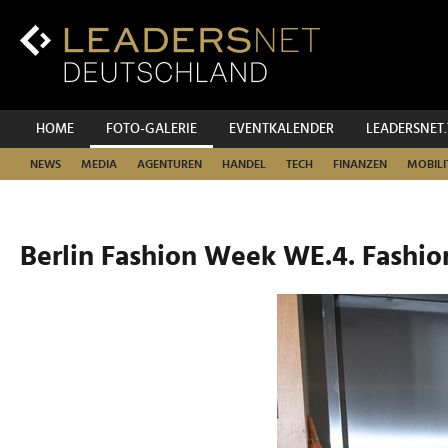
Zum
Inhalt
Zur
Fußzeilen-
Navigation
Zur
HOME
FOTO-GALERIE
EVENTKALENDER
LEADERSNET
Hauptnavigation
NEWS
MEDIA
AGENTUREN
HANDEL
TECH
FINANZEN
MOBILI
Berlin Fashion Week WE.4. Fashio