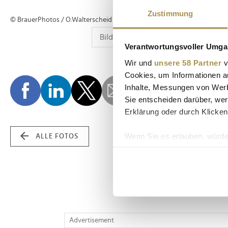
Zustimmung
© BrauerPhotos / O.Walterscheid
Verantwortungsvoller Umgan
Wir und
unsere 58 Partner
v
Cookies, um Informationen a
Inhalte, Messungen von Werb
Sie entscheiden darüber, wer
Erklärung oder durch Klicken
Wenn Sie es erlauben, würde
ALLE FOTOS
Informationen über Ih
Ihr Gerät durch aktiv
Erfahren Sie mehr darüber, w
Einzelheiten
fest.
Wir verwenden Cookies, um I
Advertisement
und die Zugriffe auf unsere 