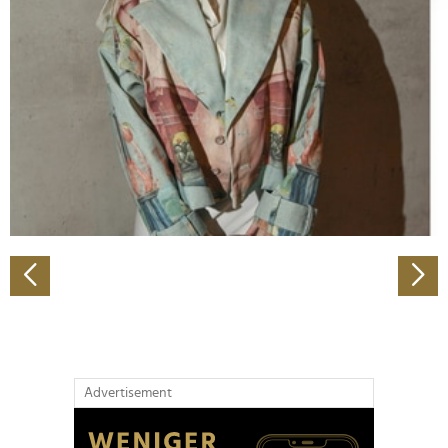
Abschnitt Einzelheiten
fest.
Wir verwenden Cookies, um Inhalte und Anzeigen zu
personalisieren, Funktionen für soziale Medien anbieten
zu können und die Zugriffe auf unsere Website zu
analysieren. Außerdem geben wir Informationen zu Ihrer
Verwendung unserer Website an unsere Partner für
soziale Medien, Werbung und Analysen weiter. Unsere
Partner führen diese Informationen möglicherweise mit
weiteren Daten zusammen, die Sie ihnen bereitgestellt
haben oder die sie im Rahmen Ihrer Nutzung der Dienste
gesammelt haben.
Advertisement