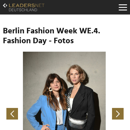
Zum
Inhalt
Zur
Fußzeilen-
Navigation
Berlin Fashion Week WE.4.
Zur
Fashion Day - Fotos
Hauptnavigation