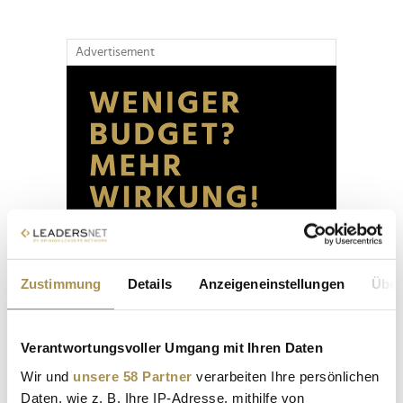
Advertisement
Zustimmung
Details
Anzeigeneinstellungen
Über
Verantwortungsvoller Umgang mit Ihren Daten
Wir und
unsere 58 Partner
verarbeiten Ihre persönlichen
Daten, wie z. B. Ihre IP-Adresse, mithilfe von