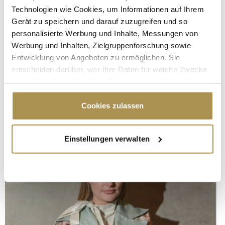
Technologien wie Cookies, um Informationen auf Ihrem
Gerät zu speichern und darauf zuzugreifen und so
personalisierte Werbung und Inhalte, Messungen von
Werbung und Inhalten, Zielgruppenforschung sowie
Entwicklung von Angeboten zu ermöglichen. Sie
entscheiden darüber, wer Ihre Daten für welche Zwecke
nutzt. Sie können Ihre Einwilligung jederzeit über die
Cookie-Erklärung oder durch Klicken auf das Privacy
Trigger Symbol ändern oder widerrufen
Cookies zulassen
Wenn Sie es erlauben, würden wir auch gerne:
Einstellungen verwalten
Informationen über Ihre geografische Lage
erfassen, welche bis auf einige Meter genau sein
können
Ihr Gerät durch aktives Scannen nach
bestimmten Merkmalen (Fingerprinting) identifizieren
Erfahren Sie mehr darüber, wie Ihre persönlichen Daten
verarbeitet werden, und legen Sie Ihre Präferenzen im