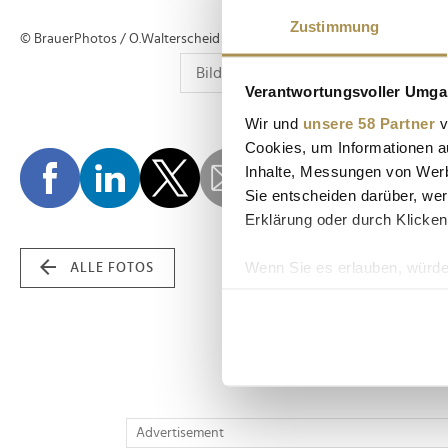
Zustimmung
© BrauerPhotos / O.Walterscheid
Verantwortungsvoller Umgan
Wir und
unsere 58 Partner
v
Cookies, um Informationen a
Inhalte, Messungen von Werb
Sie entscheiden darüber, wer
Erklärung oder durch Klicken
Wenn Sie es erlauben, würde
ALLE FOTOS
Informationen über Ih
Ihr Gerät durch aktiv
Erfahren Sie mehr darüber, w
Einzelheiten
fest.
Wir verwenden Cookies, um I
Advertisement
und die Zugriffe auf unsere 