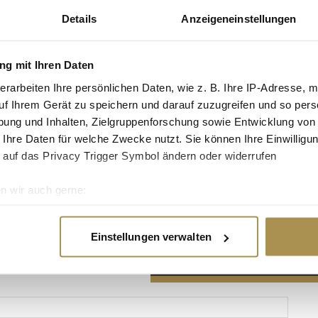
Details
Anzeigeneinstellungen
g mit Ihren Daten
erarbeiten Ihre persönlichen Daten, wie z. B. Ihre IP-Adresse, m
Advertisement
uf Ihrem Gerät zu speichern und darauf zuzugreifen und so pers
ung und Inhalten, Zielgruppenforschung sowie Entwicklung von
 Ihre Daten für welche Zwecke nutzt. Sie können Ihre Einwilligun
 auf das Privacy Trigger Symbol ändern oder widerrufen
n wir auch gerne:
re geografische Lage erfassen, welche bis auf einige Meter gen
es Scannen nach bestimmten Merkmalen (Fingerprinting) identifi
Einstellungen verwalten
ie Ihre persönlichen Daten verarbeitet werden, und legen Sie I
nhalte und Anzeigen zu personalisieren, Funktionen für soziale
Website zu analysieren. Außerdem geben wir Informationen zu I