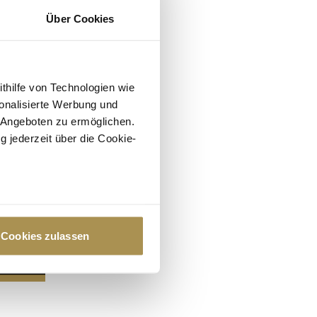
Über Cookies
ithilfe von Technologien wie
onalisierte Werbung und
 Angeboten zu ermöglichen.
g jederzeit über die Cookie-
au sein können
zieren
Cookies zulassen
hre Präferenzen im
Abschnitt
 Medien anbieten zu können
hrer Verwendung unserer