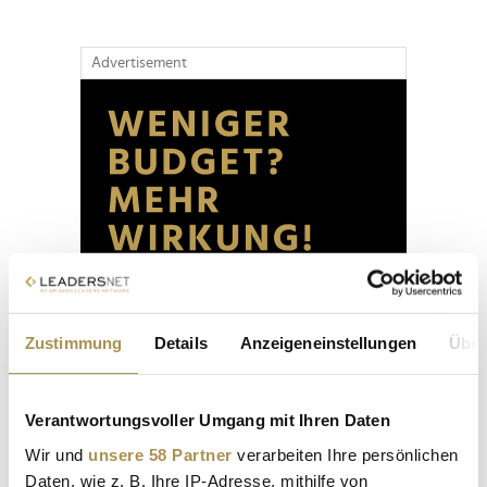
Advertisement
Zustimmung
Details
Anzeigeneinstellungen
Über
Verantwortungsvoller Umgang mit Ihren Daten
Wir und
unsere 58 Partner
verarbeiten Ihre persönlichen
Daten, wie z. B. Ihre IP-Adresse, mithilfe von