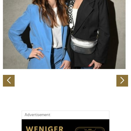
Abschnitt Einzelheiten
fest.
Wir verwenden Cookies, um Inhalte und Anzeigen zu
personalisieren, Funktionen für soziale Medien anbieten
zu können und die Zugriffe auf unsere Website zu
analysieren. Außerdem geben wir Informationen zu Ihrer
Verwendung unserer Website an unsere Partner für
soziale Medien, Werbung und Analysen weiter. Unsere
Partner führen diese Informationen möglicherweise mit
weiteren Daten zusammen, die Sie ihnen bereitgestellt
haben oder die sie im Rahmen Ihrer Nutzung der Dienste
gesammelt haben.
Advertisement