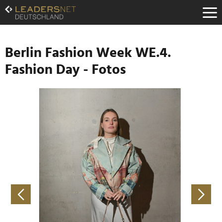
Zum
Inhalt
Zur
Fußzeilen-
Navigation
Berlin Fashion Week WE.4.
Zur
Fashion Day - Fotos
Hauptnavigation