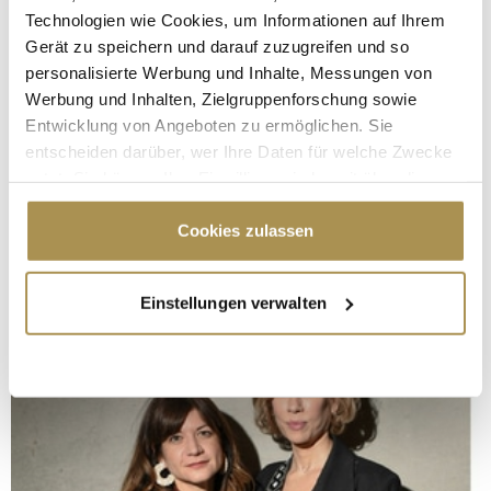
Technologien wie Cookies, um Informationen auf Ihrem
Gerät zu speichern und darauf zuzugreifen und so
personalisierte Werbung und Inhalte, Messungen von
Werbung und Inhalten, Zielgruppenforschung sowie
Entwicklung von Angeboten zu ermöglichen. Sie
entscheiden darüber, wer Ihre Daten für welche Zwecke
nutzt. Sie können Ihre Einwilligung jederzeit über die
Cookie-Erklärung oder durch Klicken auf das Privacy
Trigger Symbol ändern oder widerrufen
Cookies zulassen
Wenn Sie es erlauben, würden wir auch gerne:
Einstellungen verwalten
Informationen über Ihre geografische Lage
erfassen, welche bis auf einige Meter genau sein
können
Ihr Gerät durch aktives Scannen nach
bestimmten Merkmalen (Fingerprinting) identifizieren
Erfahren Sie mehr darüber, wie Ihre persönlichen Daten
verarbeitet werden, und legen Sie Ihre Präferenzen im