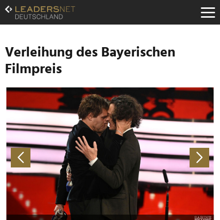
Zum
Inhalt
Zur
Fußzeilen-
Navigation
Verleihung des Bayerischen
Zur
Filmpreis
Hauptnavigation