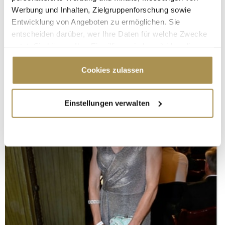
Werbung und Inhalten, Zielgruppenforschung sowie
Entwicklung von Angeboten zu ermöglichen. Sie
entscheiden darüber, wer Ihre Daten für welche Zwecke
nutzt. Sie können Ihre Einwilligung jederzeit über die
Cookie-Erklärung oder durch Klicken auf das Privacy
Trigger Symbol ändern oder widerrufen
Cookies zulassen
Wenn Sie es erlauben, würden wir auch gerne:
Einstellungen verwalten
Informationen über Ihre geografische Lage
erfassen, welche bis auf einige Meter genau sein
können
Ihr Gerät durch aktives Scannen nach
bestimmten Merkmalen (Fingerprinting) identifizieren
Erfahren Sie mehr darüber, wie Ihre persönlichen Daten
verarbeitet werden, und legen Sie Ihre Präferenzen im
Abschnitt Einzelheiten
fest.
Wir verwenden Cookies, um Inhalte und Anzeigen zu