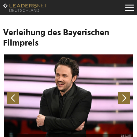
Zum
Inhalt
Zur
Fußzeilen-
Navigation
Verleihung des Bayerischen
Zur
Filmpreis
Hauptnavigation