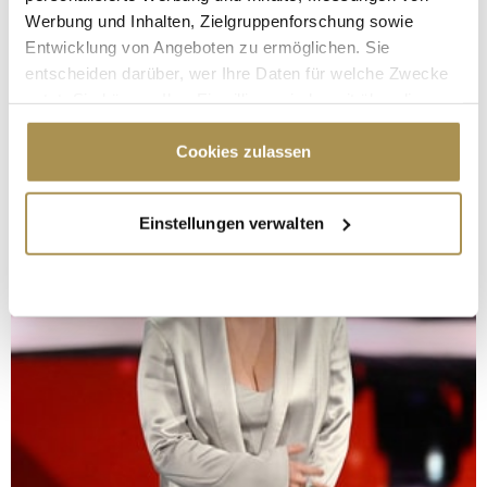
Werbung und Inhalten, Zielgruppenforschung sowie
Entwicklung von Angeboten zu ermöglichen. Sie
entscheiden darüber, wer Ihre Daten für welche Zwecke
nutzt. Sie können Ihre Einwilligung jederzeit über die
Cookie-Erklärung oder durch Klicken auf das Privacy
Trigger Symbol ändern oder widerrufen
Cookies zulassen
Wenn Sie es erlauben, würden wir auch gerne:
Einstellungen verwalten
Informationen über Ihre geografische Lage
erfassen, welche bis auf einige Meter genau sein
können
Ihr Gerät durch aktives Scannen nach
bestimmten Merkmalen (Fingerprinting) identifizieren
Erfahren Sie mehr darüber, wie Ihre persönlichen Daten
verarbeitet werden, und legen Sie Ihre Präferenzen im
Abschnitt Einzelheiten
fest.
Wir verwenden Cookies, um Inhalte und Anzeigen zu