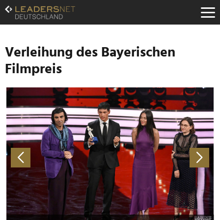
Zum
Inhalt
Zur
Fußzeilen-
Navigation
Verleihung des Bayerischen
Zur
Filmpreis
Hauptnavigation