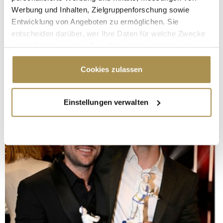
Werbung und Inhalten, Zielgruppenforschung sowie
Entwicklung von Angeboten zu ermöglichen. Sie
entscheiden darüber, wer Ihre Daten für welche Zwecke
nutzt. Sie können Ihre Einwilligung jederzeit über die
Cookie-Erklärung oder durch Klicken auf das Privacy
Trigger Symbol ändern oder widerrufen
Cookies zulassen
Wenn Sie es erlauben, würden wir auch gerne:
Einstellungen verwalten
Informationen über Ihre geografische Lage
erfassen, welche bis auf einige Meter genau sein
können
Ihr Gerät durch aktives Scannen nach
bestimmten Merkmalen (Fingerprinting) identifizieren
Erfahren Sie mehr darüber, wie Ihre persönlichen Daten
verarbeitet werden, und legen Sie Ihre Präferenzen im
Abschnitt Einzelheiten
fest.
Wir verwenden Cookies, um Inhalte und Anzeigen zu