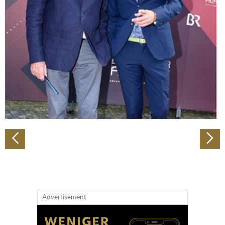
Abschnitt Einzelheiten
fest.
Wir verwenden Cookies, um Inhalte und Anzeigen zu
personalisieren, Funktionen für soziale Medien anbieten
zu können und die Zugriffe auf unsere Website zu
analysieren. Außerdem geben wir Informationen zu Ihrer
Verwendung unserer Website an unsere Partner für
soziale Medien, Werbung und Analysen weiter. Unsere
Partner führen diese Informationen möglicherweise mit
weiteren Daten zusammen, die Sie ihnen bereitgestellt
haben oder die sie im Rahmen Ihrer Nutzung der Dienste
gesammelt haben.
Advertisement