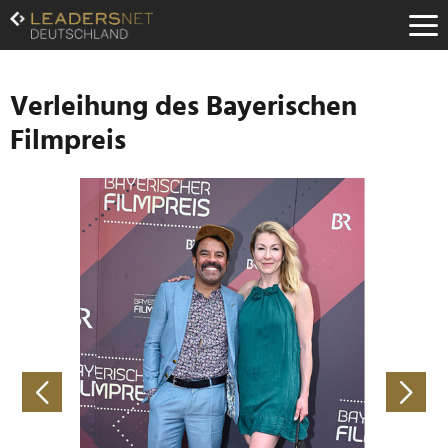
Zum
Inhalt
Zur
Fußzeilen-
Navigation
Verleihung des Bayerischen
Zur
Filmpreis
Hauptnavigation