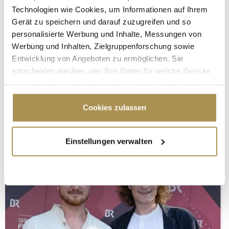
Technologien wie Cookies, um Informationen auf Ihrem
Gerät zu speichern und darauf zuzugreifen und so
personalisierte Werbung und Inhalte, Messungen von
Werbung und Inhalten, Zielgruppenforschung sowie
Entwicklung von Angeboten zu ermöglichen. Sie
entscheiden darüber, wer Ihre Daten für welche Zwecke
nutzt. Sie können Ihre Einwilligung jederzeit über die
Cookie-Erklärung oder durch Klicken auf das Privacy
Trigger Symbol ändern oder widerrufen
Cookies zulassen
Wenn Sie es erlauben, würden wir auch gerne:
Einstellungen verwalten
Informationen über Ihre geografische Lage
erfassen, welche bis auf einige Meter genau sein
können
Ihr Gerät durch aktives Scannen nach
bestimmten Merkmalen (Fingerprinting) identifizieren
Erfahren Sie mehr darüber, wie Ihre persönlichen Daten
verarbeitet werden, und legen Sie Ihre Präferenzen im