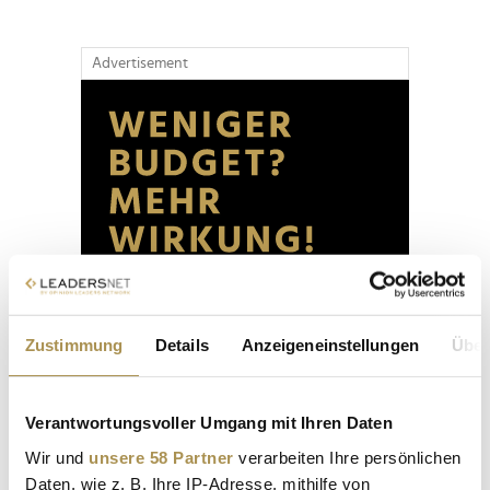
Advertisement
Zustimmung
Details
Anzeigeneinstellungen
Über
Verantwortungsvoller Umgang mit Ihren Daten
Wir und
unsere 58 Partner
verarbeiten Ihre persönlichen
Daten, wie z. B. Ihre IP-Adresse, mithilfe von