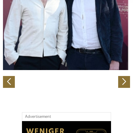
Abschnitt Einzelheiten
fest.
Wir verwenden Cookies, um Inhalte und Anzeigen zu
personalisieren, Funktionen für soziale Medien anbieten
zu können und die Zugriffe auf unsere Website zu
analysieren. Außerdem geben wir Informationen zu Ihrer
Verwendung unserer Website an unsere Partner für
soziale Medien, Werbung und Analysen weiter. Unsere
Partner führen diese Informationen möglicherweise mit
weiteren Daten zusammen, die Sie ihnen bereitgestellt
haben oder die sie im Rahmen Ihrer Nutzung der Dienste
gesammelt haben.
Advertisement