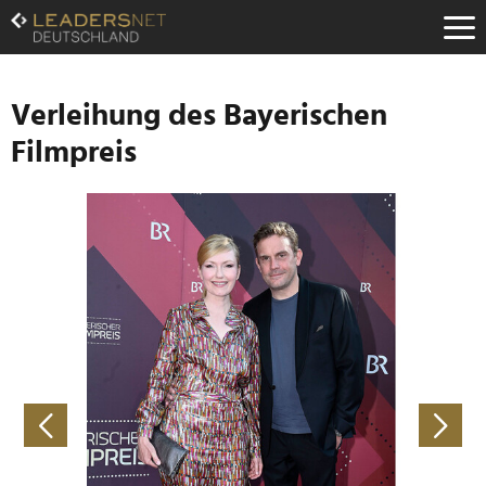
Zum
Inhalt
Zur
Fußzeilen-
Navigation
Verleihung des Bayerischen
Zur
Filmpreis
Hauptnavigation