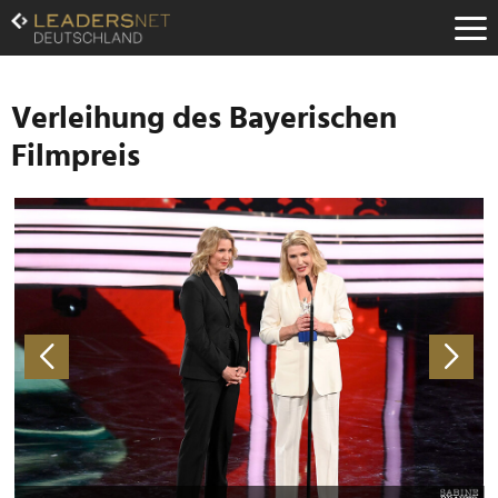
Zum
Inhalt
Zur
Fußzeilen-
Navigation
Verleihung des Bayerischen
Zur
Filmpreis
Hauptnavigation