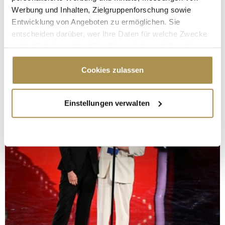
Werbung und Inhalten, Zielgruppenforschung sowie
Entwicklung von Angeboten zu ermöglichen. Sie
entscheiden darüber, wer Ihre Daten für welche Zwecke
nutzt. Sie können Ihre Einwilligung jederzeit über die
Cookie-Erklärung oder durch Klicken auf das Privacy
Trigger Symbol ändern oder widerrufen
Cookies zulassen
Wenn Sie es erlauben, würden wir auch gerne:
Einstellungen verwalten
Informationen über Ihre geografische Lage
erfassen, welche bis auf einige Meter genau sein
können
Ihr Gerät durch aktives Scannen nach
bestimmten Merkmalen (Fingerprinting) identifizieren
Erfahren Sie mehr darüber, wie Ihre persönlichen Daten
verarbeitet werden, und legen Sie Ihre Präferenzen im
Abschnitt Einzelheiten
fest.
Wir verwenden Cookies, um Inhalte und Anzeigen zu