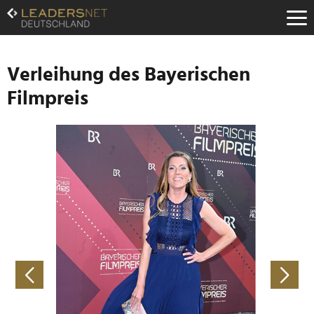
Zum
Inhalt
Zur
Fußzeilen-
Navigation
Verleihung des Bayerischen
Zur
Filmpreis
Hauptnavigation