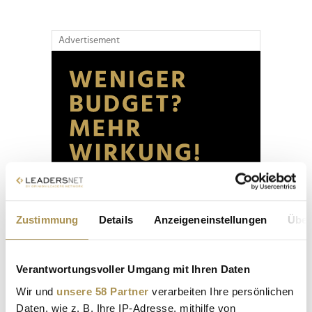
Advertisement
Zustimmung
Details
Anzeigeneinstellungen
Über
Verantwortungsvoller Umgang mit Ihren Daten
Wir und
unsere 58 Partner
verarbeiten Ihre persönlichen
Daten, wie z. B. Ihre IP-Adresse, mithilfe von