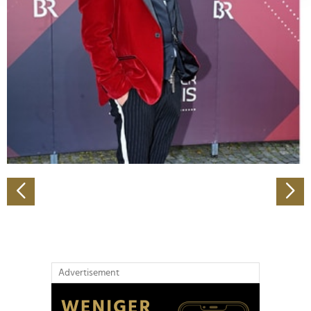
Abschnitt Einzelheiten
fest.
Wir verwenden Cookies, um Inhalte und Anzeigen zu
personalisieren, Funktionen für soziale Medien anbieten
zu können und die Zugriffe auf unsere Website zu
analysieren. Außerdem geben wir Informationen zu Ihrer
Verwendung unserer Website an unsere Partner für
soziale Medien, Werbung und Analysen weiter. Unsere
Partner führen diese Informationen möglicherweise mit
weiteren Daten zusammen, die Sie ihnen bereitgestellt
haben oder die sie im Rahmen Ihrer Nutzung der Dienste
gesammelt haben.
Advertisement