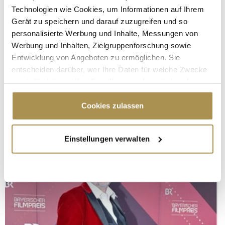
Technologien wie Cookies, um Informationen auf Ihrem
Gerät zu speichern und darauf zuzugreifen und so
personalisierte Werbung und Inhalte, Messungen von
Werbung und Inhalten, Zielgruppenforschung sowie
Entwicklung von Angeboten zu ermöglichen. Sie
entscheiden darüber, wer Ihre Daten für welche Zwecke
nutzt. Sie können Ihre Einwilligung jederzeit über die
Cookie-Erklärung oder durch Klicken auf das Privacy
Trigger Symbol ändern oder widerrufen
Cookies zulassen
Wenn Sie es erlauben, würden wir auch gerne:
Einstellungen verwalten
Informationen über Ihre geografische Lage
erfassen, welche bis auf einige Meter genau sein
können
Ihr Gerät durch aktives Scannen nach
bestimmten Merkmalen (Fingerprinting) identifizieren
Erfahren Sie mehr darüber, wie Ihre persönlichen Daten
verarbeitet werden, und legen Sie Ihre Präferenzen im