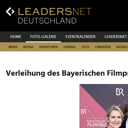
Zum
Inhalt
Zur
Fußzeilen-
Navigation
Zur
HOME
FOTO-GALERIE
EVENTKALENDER
LEADERSNET
Hauptnavigation
NEWS
MEDIA
AGENTUREN
HANDEL
TECH
FINANZEN
MOBILI
Verleihung des Bayerischen Filmp