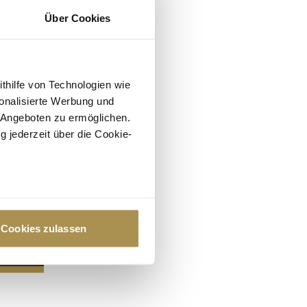
Über Cookies
ithilfe von Technologien wie
onalisierte Werbung und
 Angeboten zu ermöglichen.
g jederzeit über die Cookie-
au sein können
zieren
Cookies zulassen
hre Präferenzen im
Abschnitt
 Medien anbieten zu können
hrer Verwendung unserer