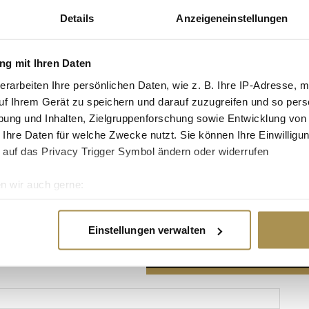
Details
Anzeigeneinstellungen
g mit Ihren Daten
erarbeiten Ihre persönlichen Daten, wie z. B. Ihre IP-Adresse, m
Advertisement
uf Ihrem Gerät zu speichern und darauf zuzugreifen und so pers
ung und Inhalten, Zielgruppenforschung sowie Entwicklung von
 Ihre Daten für welche Zwecke nutzt. Sie können Ihre Einwilligun
 auf das Privacy Trigger Symbol ändern oder widerrufen
n wir auch gerne:
re geografische Lage erfassen, welche bis auf einige Meter gen
es Scannen nach bestimmten Merkmalen (Fingerprinting) identifi
Einstellungen verwalten
ie Ihre persönlichen Daten verarbeitet werden, und legen Sie I
nhalte und Anzeigen zu personalisieren, Funktionen für soziale
Website zu analysieren. Außerdem geben wir Informationen zu I