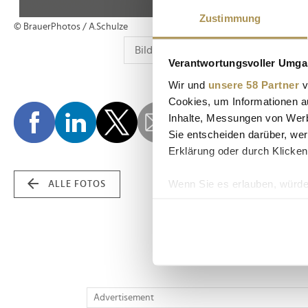
Zustimmung
© BrauerPhotos / A.Schulze
Verantwortungsvoller Umgan
Wir und
unsere 58 Partner
v
Cookies, um Informationen a
Inhalte, Messungen von Werb
Sie entscheiden darüber, wer
Erklärung oder durch Klicken
Wenn Sie es erlauben, würde
ALLE FOTOS
Informationen über Ih
Ihr Gerät durch aktiv
Erfahren Sie mehr darüber, w
Einzelheiten
fest.
Wir verwenden Cookies, um I
Advertisement
und die Zugriffe auf unsere 