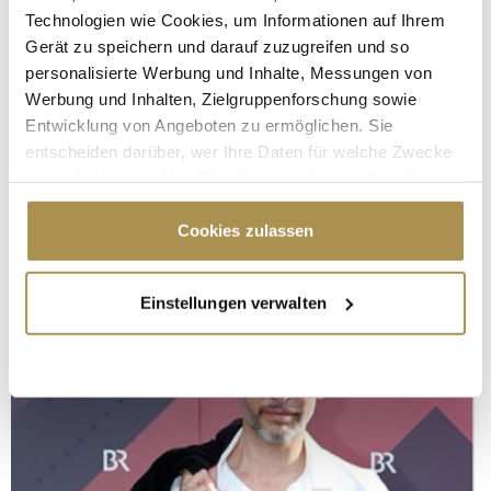
Technologien wie Cookies, um Informationen auf Ihrem
Gerät zu speichern und darauf zuzugreifen und so
personalisierte Werbung und Inhalte, Messungen von
Werbung und Inhalten, Zielgruppenforschung sowie
Entwicklung von Angeboten zu ermöglichen. Sie
entscheiden darüber, wer Ihre Daten für welche Zwecke
nutzt. Sie können Ihre Einwilligung jederzeit über die
Cookie-Erklärung oder durch Klicken auf das Privacy
Trigger Symbol ändern oder widerrufen
Cookies zulassen
Wenn Sie es erlauben, würden wir auch gerne:
Einstellungen verwalten
Informationen über Ihre geografische Lage
erfassen, welche bis auf einige Meter genau sein
können
Ihr Gerät durch aktives Scannen nach
bestimmten Merkmalen (Fingerprinting) identifizieren
Erfahren Sie mehr darüber, wie Ihre persönlichen Daten
verarbeitet werden, und legen Sie Ihre Präferenzen im