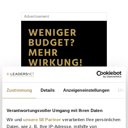
Advertisement
Zustimmung
Details
Anzeigeneinstellungen
Über
Verantwortungsvoller Umgang mit Ihren Daten
Wir und
unsere 58 Partner
verarbeiten Ihre persönlichen
Daten, wie z. B. Ihre IP-Adresse, mithilfe von