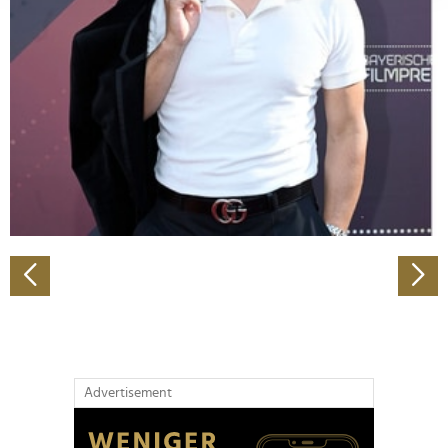
Abschnitt Einzelheiten
fest.
Wir verwenden Cookies, um Inhalte und Anzeigen zu
personalisieren, Funktionen für soziale Medien anbieten
zu können und die Zugriffe auf unsere Website zu
analysieren. Außerdem geben wir Informationen zu Ihrer
Verwendung unserer Website an unsere Partner für
soziale Medien, Werbung und Analysen weiter. Unsere
Partner führen diese Informationen möglicherweise mit
weiteren Daten zusammen, die Sie ihnen bereitgestellt
haben oder die sie im Rahmen Ihrer Nutzung der Dienste
gesammelt haben.
Advertisement