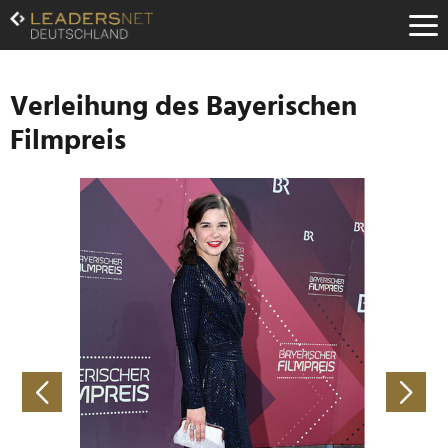
Zum
Inhalt
Zur
Fußzeilen-
Navigation
Verleihung des Bayerischen
Zur
Filmpreis
Hauptnavigation