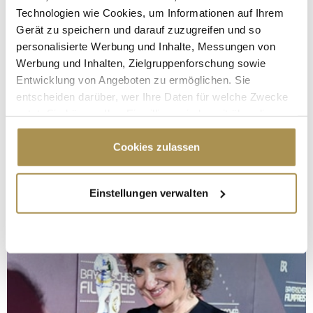
Technologien wie Cookies, um Informationen auf Ihrem
Gerät zu speichern und darauf zuzugreifen und so
personalisierte Werbung und Inhalte, Messungen von
Werbung und Inhalten, Zielgruppenforschung sowie
Entwicklung von Angeboten zu ermöglichen. Sie
entscheiden darüber, wer Ihre Daten für welche Zwecke
nutzt. Sie können Ihre Einwilligung jederzeit über die
Cookie-Erklärung oder durch Klicken auf das Privacy
Trigger Symbol ändern oder widerrufen
Cookies zulassen
Wenn Sie es erlauben, würden wir auch gerne:
Einstellungen verwalten
Informationen über Ihre geografische Lage
erfassen, welche bis auf einige Meter genau sein
können
Ihr Gerät durch aktives Scannen nach
bestimmten Merkmalen (Fingerprinting) identifizieren
Erfahren Sie mehr darüber, wie Ihre persönlichen Daten
verarbeitet werden, und legen Sie Ihre Präferenzen im