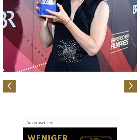
Abschnitt Einzelheiten
fest.
Wir verwenden Cookies, um Inhalte und Anzeigen zu
personalisieren, Funktionen für soziale Medien anbieten
zu können und die Zugriffe auf unsere Website zu
analysieren. Außerdem geben wir Informationen zu Ihrer
Verwendung unserer Website an unsere Partner für
soziale Medien, Werbung und Analysen weiter. Unsere
Partner führen diese Informationen möglicherweise mit
weiteren Daten zusammen, die Sie ihnen bereitgestellt
haben oder die sie im Rahmen Ihrer Nutzung der Dienste
gesammelt haben.
Advertisement