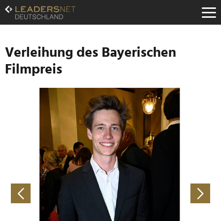
Zum
Inhalt
Zur
Fußzeilen-
Navigation
Verleihung des Bayerischen
Zur
Filmpreis
Hauptnavigation