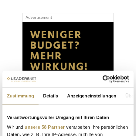
Advertisement
Zustimmung
Details
Anzeigeneinstellungen
Über
Verantwortungsvoller Umgang mit Ihren Daten
Wir und
unsere 58 Partner
verarbeiten Ihre persönlichen
Daten, wie z. B. Ihre IP-Adresse, mithilfe von