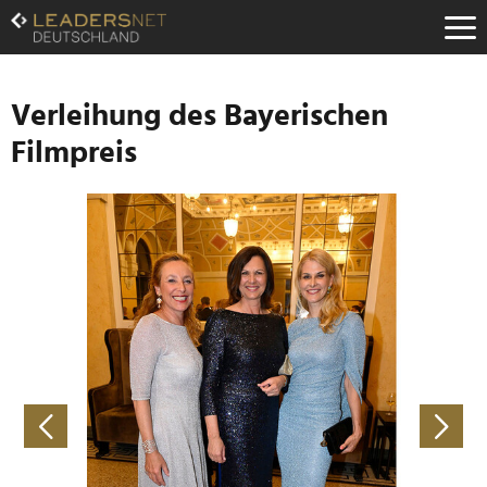
Zum
Inhalt
Zur
Fußzeilen-
Navigation
Verleihung des Bayerischen
Zur
Filmpreis
Hauptnavigation