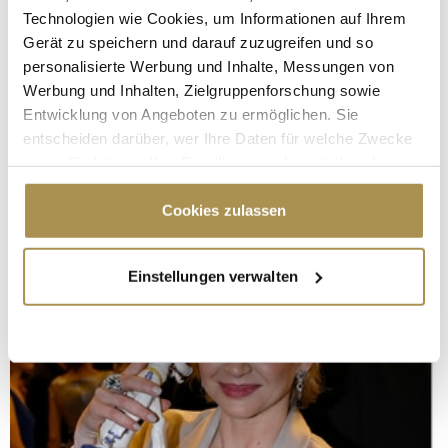
Technologien wie Cookies, um Informationen auf Ihrem
Gerät zu speichern und darauf zuzugreifen und so
personalisierte Werbung und Inhalte, Messungen von
Werbung und Inhalten, Zielgruppenforschung sowie
Entwicklung von Angeboten zu ermöglichen. Sie
entscheiden darüber, wer Ihre Daten für welche Zwecke
nutzt. Sie können Ihre Einwilligung jederzeit über die
Cookie-Erklärung oder durch Klicken auf das Privacy
Trigger Symbol ändern oder widerrufen
Cookies zulassen
Wenn Sie es erlauben, würden wir auch gerne:
Einstellungen verwalten
Informationen über Ihre geografische Lage
erfassen, welche bis auf einige Meter genau sein
können
Ihr Gerät durch aktives Scannen nach
bestimmten Merkmalen (Fingerprinting) identifizieren
Erfahren Sie mehr darüber, wie Ihre persönlichen Daten
verarbeitet werden, und legen Sie Ihre Präferenzen im