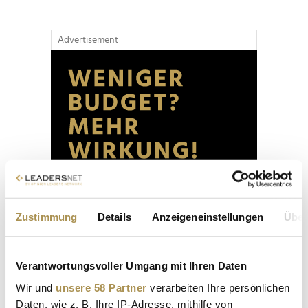
Advertisement
Zustimmung
Details
Anzeigeneinstellungen
Über
Verantwortungsvoller Umgang mit Ihren Daten
Wir und
unsere 58 Partner
verarbeiten Ihre persönlichen
Daten, wie z. B. Ihre IP-Adresse, mithilfe von