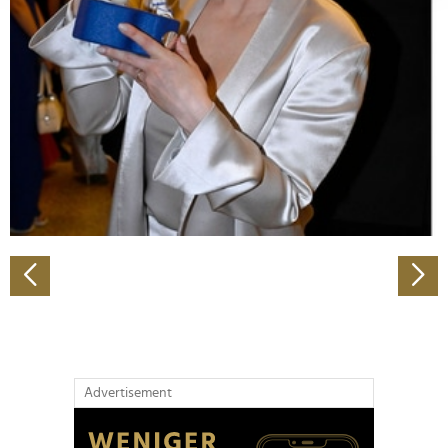
Abschnitt Einzelheiten
fest.
Wir verwenden Cookies, um Inhalte und Anzeigen zu
personalisieren, Funktionen für soziale Medien anbieten
zu können und die Zugriffe auf unsere Website zu
analysieren. Außerdem geben wir Informationen zu Ihrer
Verwendung unserer Website an unsere Partner für
soziale Medien, Werbung und Analysen weiter. Unsere
Partner führen diese Informationen möglicherweise mit
weiteren Daten zusammen, die Sie ihnen bereitgestellt
haben oder die sie im Rahmen Ihrer Nutzung der Dienste
gesammelt haben.
Advertisement