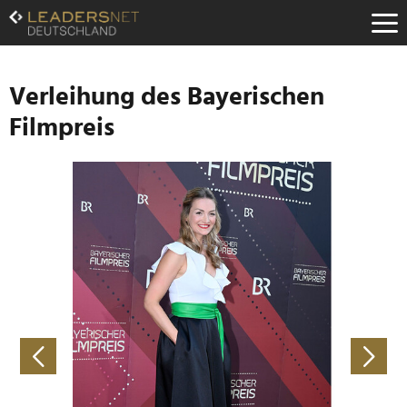
Zum
Inhalt
Zur
Fußzeilen-
Navigation
Verleihung des Bayerischen
Zur
Filmpreis
Hauptnavigation