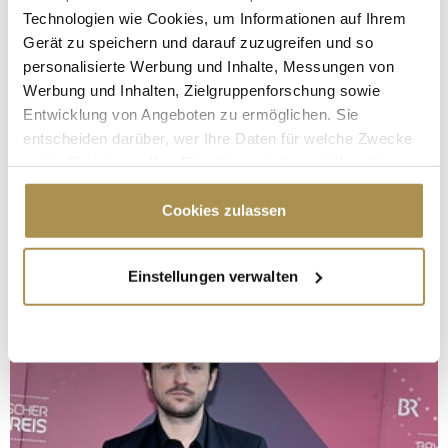
Technologien wie Cookies, um Informationen auf Ihrem
Gerät zu speichern und darauf zuzugreifen und so
personalisierte Werbung und Inhalte, Messungen von
Werbung und Inhalten, Zielgruppenforschung sowie
Entwicklung von Angeboten zu ermöglichen. Sie
entscheiden darüber, wer Ihre Daten für welche Zwecke
nutzt. Sie können Ihre Einwilligung jederzeit über die
Cookie-Erklärung oder durch Klicken auf das Privacy
Trigger Symbol ändern oder widerrufen
Cookies zulassen
Wenn Sie es erlauben, würden wir auch gerne:
Einstellungen verwalten
Informationen über Ihre geografische Lage
erfassen, welche bis auf einige Meter genau sein
können
Ihr Gerät durch aktives Scannen nach
bestimmten Merkmalen (Fingerprinting) identifizieren
Erfahren Sie mehr darüber, wie Ihre persönlichen Daten
verarbeitet werden, und legen Sie Ihre Präferenzen im