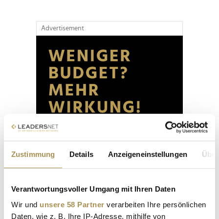
Advertisement
Zustimmung
Details
Anzeigeneinstellungen
Über
Verantwortungsvoller Umgang mit Ihren Daten
Wir und
unsere 58 Partner
verarbeiten Ihre persönlichen
Daten, wie z. B. Ihre IP-Adresse, mithilfe von