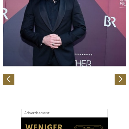
Abschnitt Einzelheiten
fest.
Wir verwenden Cookies, um Inhalte und Anzeigen zu
personalisieren, Funktionen für soziale Medien anbieten
zu können und die Zugriffe auf unsere Website zu
analysieren. Außerdem geben wir Informationen zu Ihrer
Verwendung unserer Website an unsere Partner für
soziale Medien, Werbung und Analysen weiter. Unsere
Partner führen diese Informationen möglicherweise mit
weiteren Daten zusammen, die Sie ihnen bereitgestellt
haben oder die sie im Rahmen Ihrer Nutzung der Dienste
gesammelt haben.
Advertisement