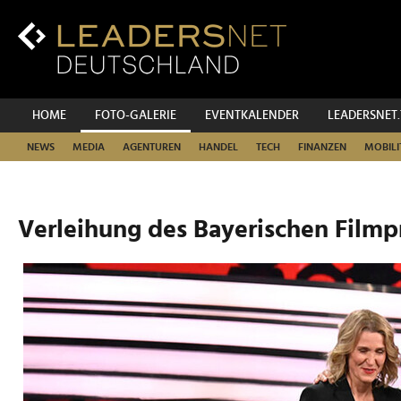
Zum
Inhalt
Zur
Fußzeilen-
Navigation
Zur
HOME
FOTO-GALERIE
EVENTKALENDER
LEADERSNET
Hauptnavigation
NEWS
MEDIA
AGENTUREN
HANDEL
TECH
FINANZEN
MOBILI
Verleihung des Bayerischen Filmp