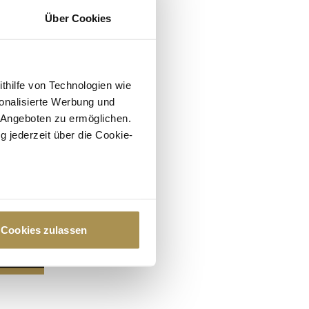
Über Cookies
ithilfe von Technologien wie
onalisierte Werbung und
 Angeboten zu ermöglichen.
g jederzeit über die Cookie-
au sein können
zieren
Cookies zulassen
hre Präferenzen im
Abschnitt
 Medien anbieten zu können
hrer Verwendung unserer