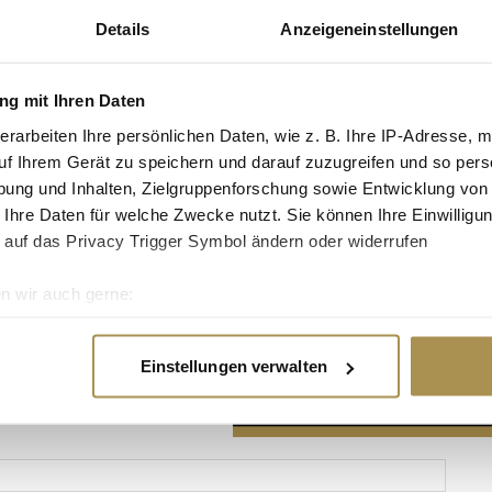
Details
Anzeigeneinstellungen
g mit Ihren Daten
erarbeiten Ihre persönlichen Daten, wie z. B. Ihre IP-Adresse, m
Advertisement
uf Ihrem Gerät zu speichern und darauf zuzugreifen und so pers
ung und Inhalten, Zielgruppenforschung sowie Entwicklung von
 Ihre Daten für welche Zwecke nutzt. Sie können Ihre Einwilligun
 auf das Privacy Trigger Symbol ändern oder widerrufen
n wir auch gerne:
re geografische Lage erfassen, welche bis auf einige Meter gen
es Scannen nach bestimmten Merkmalen (Fingerprinting) identifi
Einstellungen verwalten
ie Ihre persönlichen Daten verarbeitet werden, und legen Sie I
nhalte und Anzeigen zu personalisieren, Funktionen für soziale
Website zu analysieren. Außerdem geben wir Informationen zu I