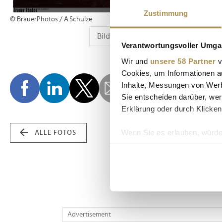
Zustimmung
© BrauerPhotos / A.Schulze
Verantwortungsvoller Umgan
Wir und
unsere 58 Partner
v
Cookies, um Informationen a
Inhalte, Messungen von Werb
Sie entscheiden darüber, wer
Erklärung oder durch Klicken
Wenn Sie es erlauben, würde
ALLE FOTOS
Informationen über Ih
Ihr Gerät durch aktiv
Erfahren Sie mehr darüber, w
Einzelheiten
fest.
Wir verwenden Cookies, um I
Advertisement
und die Zugriffe auf unsere 