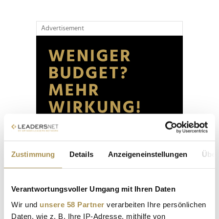
Advertisement
Zustimmung
Details
Anzeigeneinstellungen
Über
Verantwortungsvoller Umgang mit Ihren Daten
Wir und
unsere 58 Partner
verarbeiten Ihre persönlichen
Daten, wie z. B. Ihre IP-Adresse, mithilfe von