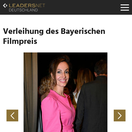
Zum
Inhalt
Zur
Fußzeilen-
Navigation
Verleihung des Bayerischen
Zur
Filmpreis
Hauptnavigation