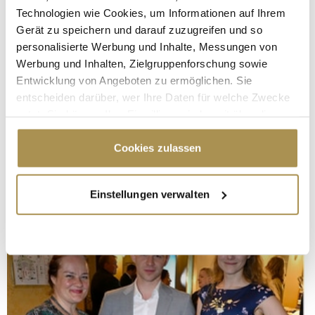
Technologien wie Cookies, um Informationen auf Ihrem
Gerät zu speichern und darauf zuzugreifen und so
personalisierte Werbung und Inhalte, Messungen von
Werbung und Inhalten, Zielgruppenforschung sowie
Entwicklung von Angeboten zu ermöglichen. Sie
entscheiden darüber, wer Ihre Daten für welche Zwecke
nutzt. Sie können Ihre Einwilligung jederzeit über die
Cookie-Erklärung oder durch Klicken auf das Privacy
Trigger Symbol ändern oder widerrufen
Cookies zulassen
Wenn Sie es erlauben, würden wir auch gerne:
Einstellungen verwalten
Informationen über Ihre geografische Lage
erfassen, welche bis auf einige Meter genau sein
können
Ihr Gerät durch aktives Scannen nach
bestimmten Merkmalen (Fingerprinting) identifizieren
Erfahren Sie mehr darüber, wie Ihre persönlichen Daten
verarbeitet werden, und legen Sie Ihre Präferenzen im