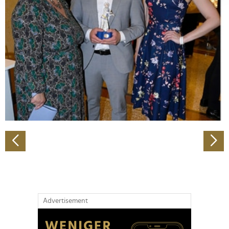
Abschnitt Einzelheiten
fest.
Wir verwenden Cookies, um Inhalte und Anzeigen zu
personalisieren, Funktionen für soziale Medien anbieten
zu können und die Zugriffe auf unsere Website zu
analysieren. Außerdem geben wir Informationen zu Ihrer
Verwendung unserer Website an unsere Partner für
soziale Medien, Werbung und Analysen weiter. Unsere
Partner führen diese Informationen möglicherweise mit
weiteren Daten zusammen, die Sie ihnen bereitgestellt
haben oder die sie im Rahmen Ihrer Nutzung der Dienste
gesammelt haben.
Advertisement