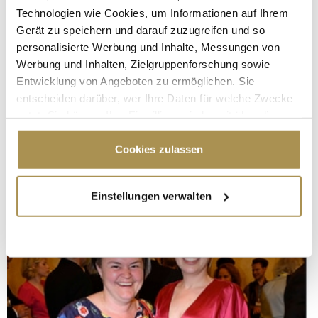
Technologien wie Cookies, um Informationen auf Ihrem
Gerät zu speichern und darauf zuzugreifen und so
personalisierte Werbung und Inhalte, Messungen von
Werbung und Inhalten, Zielgruppenforschung sowie
Entwicklung von Angeboten zu ermöglichen. Sie
entscheiden darüber, wer Ihre Daten für welche Zwecke
nutzt. Sie können Ihre Einwilligung jederzeit über die
Cookie-Erklärung oder durch Klicken auf das Privacy
Trigger Symbol ändern oder widerrufen
Cookies zulassen
Wenn Sie es erlauben, würden wir auch gerne:
Einstellungen verwalten
Informationen über Ihre geografische Lage
erfassen, welche bis auf einige Meter genau sein
können
Ihr Gerät durch aktives Scannen nach
bestimmten Merkmalen (Fingerprinting) identifizieren
Erfahren Sie mehr darüber, wie Ihre persönlichen Daten
verarbeitet werden, und legen Sie Ihre Präferenzen im