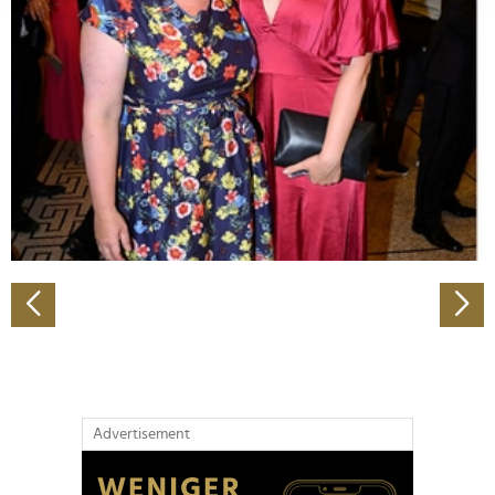
Abschnitt Einzelheiten
fest.
Wir verwenden Cookies, um Inhalte und Anzeigen zu
personalisieren, Funktionen für soziale Medien anbieten
zu können und die Zugriffe auf unsere Website zu
analysieren. Außerdem geben wir Informationen zu Ihrer
Verwendung unserer Website an unsere Partner für
soziale Medien, Werbung und Analysen weiter. Unsere
Partner führen diese Informationen möglicherweise mit
weiteren Daten zusammen, die Sie ihnen bereitgestellt
haben oder die sie im Rahmen Ihrer Nutzung der Dienste
gesammelt haben.
Advertisement