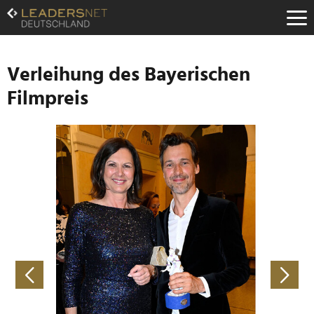
Zum
Inhalt
Zur
Fußzeilen-
Navigation
Verleihung des Bayerischen
Zur
Filmpreis
Hauptnavigation