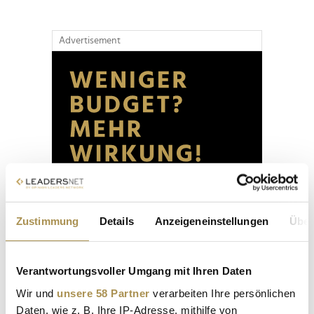
Advertisement
Zustimmung
Details
Anzeigeneinstellungen
Über
Verantwortungsvoller Umgang mit Ihren Daten
Wir und
unsere 58 Partner
verarbeiten Ihre persönlichen
Daten, wie z. B. Ihre IP-Adresse, mithilfe von