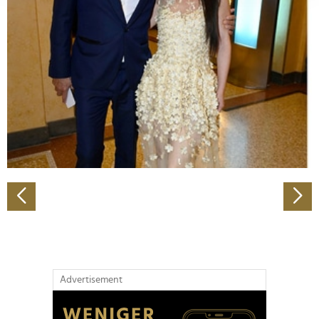
Abschnitt Einzelheiten
fest.
Wir verwenden Cookies, um Inhalte und Anzeigen zu
personalisieren, Funktionen für soziale Medien anbieten
zu können und die Zugriffe auf unsere Website zu
analysieren. Außerdem geben wir Informationen zu Ihrer
Verwendung unserer Website an unsere Partner für
soziale Medien, Werbung und Analysen weiter. Unsere
Partner führen diese Informationen möglicherweise mit
weiteren Daten zusammen, die Sie ihnen bereitgestellt
haben oder die sie im Rahmen Ihrer Nutzung der Dienste
gesammelt haben.
Advertisement