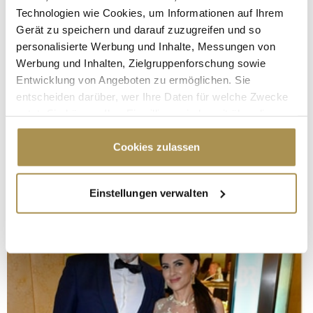
Technologien wie Cookies, um Informationen auf Ihrem
Gerät zu speichern und darauf zuzugreifen und so
personalisierte Werbung und Inhalte, Messungen von
Werbung und Inhalten, Zielgruppenforschung sowie
Entwicklung von Angeboten zu ermöglichen. Sie
entscheiden darüber, wer Ihre Daten für welche Zwecke
nutzt. Sie können Ihre Einwilligung jederzeit über die
Cookie-Erklärung oder durch Klicken auf das Privacy
Trigger Symbol ändern oder widerrufen
Cookies zulassen
Wenn Sie es erlauben, würden wir auch gerne:
Einstellungen verwalten
Informationen über Ihre geografische Lage
erfassen, welche bis auf einige Meter genau sein
können
Ihr Gerät durch aktives Scannen nach
bestimmten Merkmalen (Fingerprinting) identifizieren
Erfahren Sie mehr darüber, wie Ihre persönlichen Daten
verarbeitet werden, und legen Sie Ihre Präferenzen im