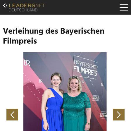
Zum
Inhalt
Zur
Fußzeilen-
Navigation
Verleihung des Bayerischen
Zur
Filmpreis
Hauptnavigation