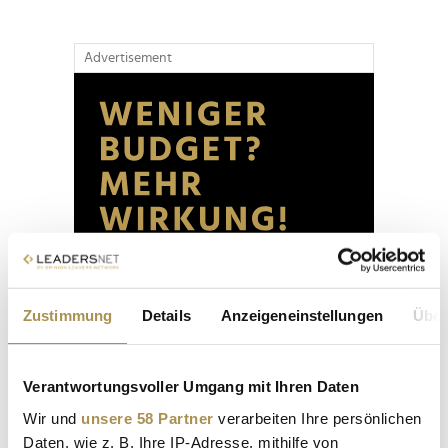
Advertisement
Zustimmung
Details
Anzeigeneinstellungen
Über
Verantwortungsvoller Umgang mit Ihren Daten
Wir und
unsere 58 Partner
verarbeiten Ihre persönlichen
Daten, wie z. B. Ihre IP-Adresse, mithilfe von