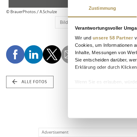
Zustimmung
© BrauerPhotos / A.Schulze
Verantwortungsvoller Umgan
Wir und
unsere 58 Partner
v
Cookies, um Informationen a
Inhalte, Messungen von Werb
Sie entscheiden darüber, wer
Erklärung oder durch Klicken
Wenn Sie es erlauben, würde
ALLE FOTOS
Informationen über Ih
Ihr Gerät durch aktiv
Erfahren Sie mehr darüber, w
Einzelheiten
fest.
Wir verwenden Cookies, um I
Advertisement
und die Zugriffe auf unsere 