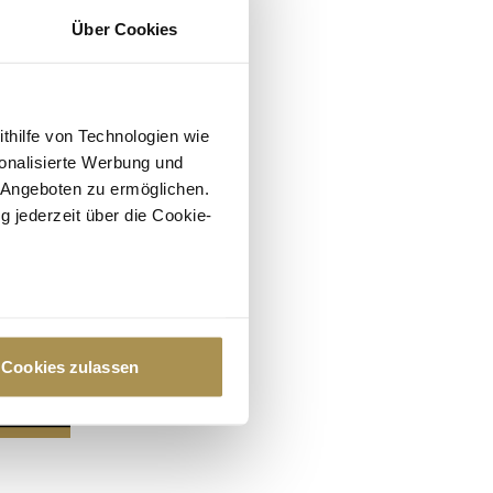
Über Cookies
ithilfe von Technologien wie
onalisierte Werbung und
 Angeboten zu ermöglichen.
g jederzeit über die Cookie-
au sein können
zieren
Cookies zulassen
hre Präferenzen im
Abschnitt
 Medien anbieten zu können
hrer Verwendung unserer