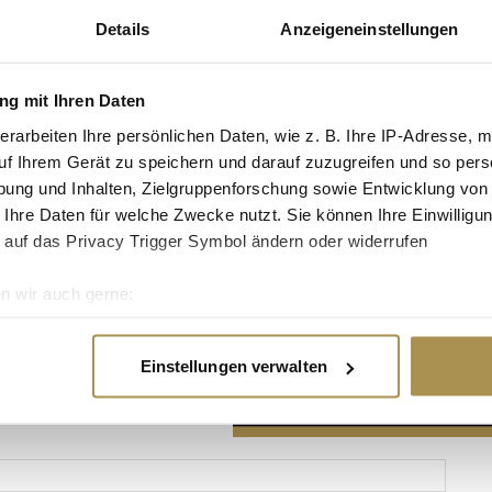
Details
Anzeigeneinstellungen
g mit Ihren Daten
erarbeiten Ihre persönlichen Daten, wie z. B. Ihre IP-Adresse, m
Advertisement
uf Ihrem Gerät zu speichern und darauf zuzugreifen und so pers
ung und Inhalten, Zielgruppenforschung sowie Entwicklung von
 Ihre Daten für welche Zwecke nutzt. Sie können Ihre Einwilligun
 auf das Privacy Trigger Symbol ändern oder widerrufen
n wir auch gerne:
re geografische Lage erfassen, welche bis auf einige Meter gen
es Scannen nach bestimmten Merkmalen (Fingerprinting) identifi
Einstellungen verwalten
ie Ihre persönlichen Daten verarbeitet werden, und legen Sie I
nhalte und Anzeigen zu personalisieren, Funktionen für soziale
Website zu analysieren. Außerdem geben wir Informationen zu I