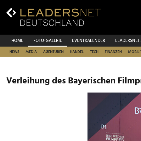
Zum
Inhalt
Zur
Fußzeilen-
Navigation
Zur
HOME
FOTO-GALERIE
EVENTKALENDER
LEADERSNET
Hauptnavigation
NEWS
MEDIA
AGENTUREN
HANDEL
TECH
FINANZEN
MOBILI
Verleihung des Bayerischen Filmp