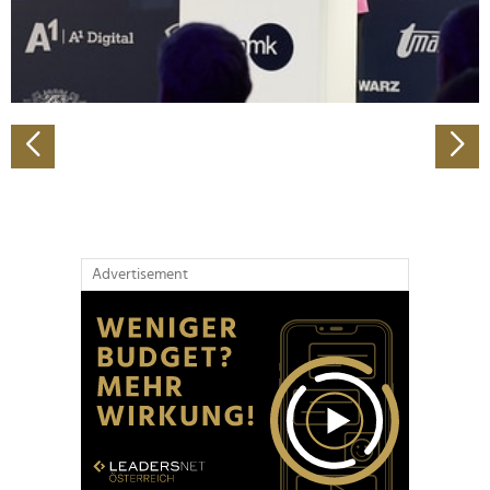
personalisieren, Funktionen für soziale Medien anbieten
zu können und die Zugriffe auf unsere Website zu
analysieren. Außerdem geben wir Informationen zu Ihrer
Verwendung unserer Website an unsere Partner für
soziale Medien, Werbung und Analysen weiter. Unsere
Partner führen diese Informationen möglicherweise mit
weiteren Daten zusammen, die Sie ihnen bereitgestellt
haben oder die sie im Rahmen Ihrer Nutzung der Dienste
gesammelt haben.
Advertisement