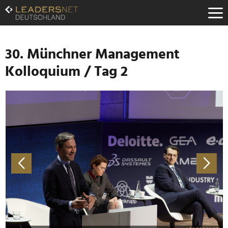
Zum
Inhalt
Zur
Fußzeilen-
Navigation
30. Münchner Management
Zur
Kolloquium / Tag 2
Hauptnavigation