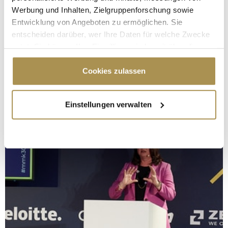
Werbung und Inhalten, Zielgruppenforschung sowie
Entwicklung von Angeboten zu ermöglichen. Sie
entscheiden darüber, wer Ihre Daten für welche Zwecke
nutzt. Sie können Ihre Einwilligung jederzeit über die
Cookie-Erklärung oder durch Klicken auf das Privacy
Trigger Symbol ändern oder widerrufen
Cookies zulassen
Wenn Sie es erlauben, würden wir auch gerne:
Einstellungen verwalten
Informationen über Ihre geografische Lage
erfassen, welche bis auf einige Meter genau sein
können
Ihr Gerät durch aktives Scannen nach
bestimmten Merkmalen (Fingerprinting) identifizieren
Erfahren Sie mehr darüber, wie Ihre persönlichen Daten
verarbeitet werden, und legen Sie Ihre Präferenzen im
Abschnitt Einzelheiten
fest.
Wir verwenden Cookies, um Inhalte und Anzeigen zu