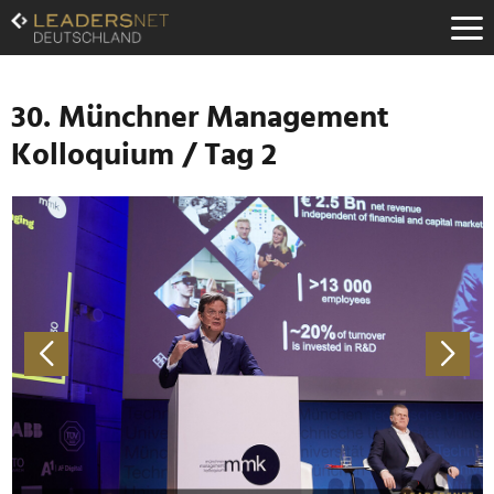
Zum
Inhalt
Zur
Fußzeilen-
Navigation
30. Münchner Management
Zur
Kolloquium / Tag 2
Hauptnavigation