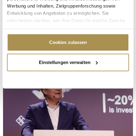
Werbung und Inhalten, Zielgruppenforschung sowie
Entwicklung von Angeboten zu ermöglichen. Sie
entscheiden darüber, wer Ihre Daten für welche Zwecke
nutzt. Sie können Ihre Einwilligung jederzeit über die
Cookie-Erklärung oder durch Klicken auf das Privacy
Trigger Symbol ändern oder widerrufen
Cookies zulassen
Wenn Sie es erlauben, würden wir auch gerne:
Einstellungen verwalten
Informationen über Ihre geografische Lage
erfassen, welche bis auf einige Meter genau sein
können
Ihr Gerät durch aktives Scannen nach
bestimmten Merkmalen (Fingerprinting) identifizieren
Erfahren Sie mehr darüber, wie Ihre persönlichen Daten
verarbeitet werden, und legen Sie Ihre Präferenzen im
Abschnitt Einzelheiten
fest.
Wir verwenden Cookies, um Inhalte und Anzeigen zu