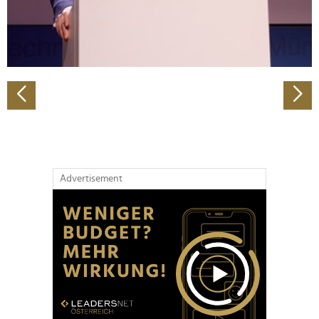
personalisieren, Funktionen für soziale Medien anbieten
zu können und die Zugriffe auf unsere Website zu
analysieren. Außerdem geben wir Informationen zu Ihrer
Verwendung unserer Website an unsere Partner für
soziale Medien, Werbung und Analysen weiter. Unsere
Partner führen diese Informationen möglicherweise mit
weiteren Daten zusammen, die Sie ihnen bereitgestellt
haben oder die sie im Rahmen Ihrer Nutzung der Dienste
gesammelt haben.
Advertisement