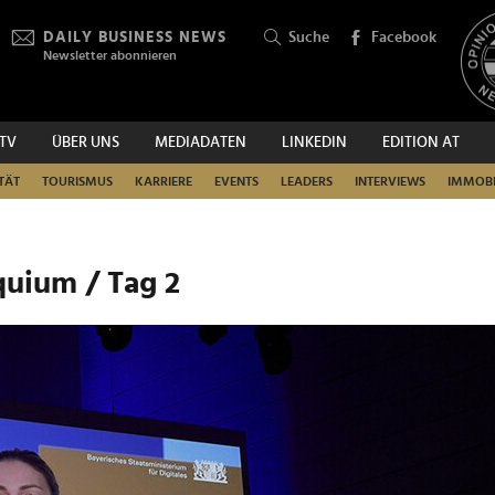
DAILY BUSINESS NEWS
Suche
Facebook
Newsletter abonnieren
.TV
ÜBER UNS
MEDIADATEN
LINKEDIN
EDITION AT
SUCHEN
TÄT
TOURISMUS
KARRIERE
EVENTS
LEADERS
INTERVIEWS
IMMOBI
uium / Tag 2