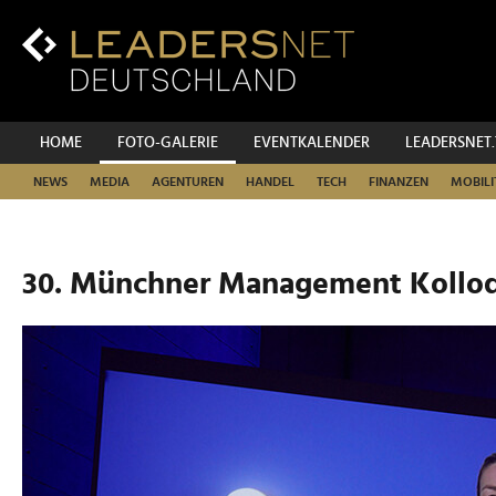
Zum
Inhalt
Zur
Fußzeilen-
Navigation
Zur
HOME
FOTO-GALERIE
EVENTKALENDER
LEADERSNET
Hauptnavigation
NEWS
MEDIA
AGENTUREN
HANDEL
TECH
FINANZEN
MOBILI
30. Münchner Management Kolloq