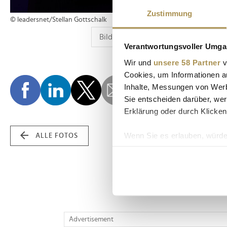
Zustimmung
© leadersnet/Stellan Gottschalk
Verantwortungsvoller Umgan
Wir und
unsere 58 Partner
v
Cookies, um Informationen a
Inhalte, Messungen von Werb
Sie entscheiden darüber, wer
Erklärung oder durch Klicken
Wenn Sie es erlauben, würde
ALLE FOTOS
Informationen über Ih
Ihr Gerät durch aktiv
Erfahren Sie mehr darüber, w
Einzelheiten
fest.
Wir verwenden Cookies, um I
Advertisement
und die Zugriffe auf unsere 