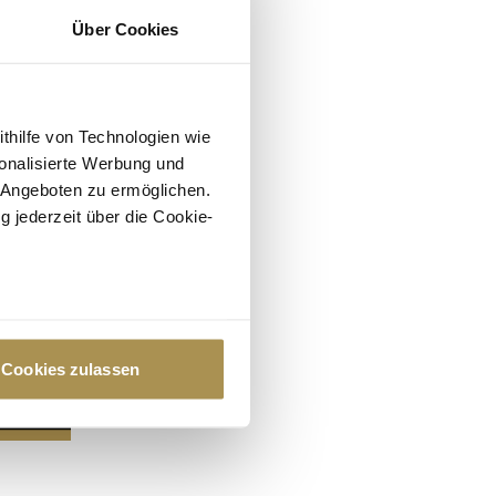
Über Cookies
ithilfe von Technologien wie
onalisierte Werbung und
 Angeboten zu ermöglichen.
g jederzeit über die Cookie-
au sein können
zieren
Cookies zulassen
hre Präferenzen im
Abschnitt
 Medien anbieten zu können
hrer Verwendung unserer