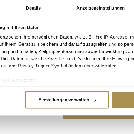
Details
Anzeigeneinstellungen
g mit Ihren Daten
erarbeiten Ihre persönlichen Daten, wie z. B. Ihre IP-Adresse, m
Advertisement
uf Ihrem Gerät zu speichern und darauf zuzugreifen und so pers
ung und Inhalten, Zielgruppenforschung sowie Entwicklung von
 Ihre Daten für welche Zwecke nutzt. Sie können Ihre Einwilligun
 auf das Privacy Trigger Symbol ändern oder widerrufen
n wir auch gerne:
re geografische Lage erfassen, welche bis auf einige Meter gen
es Scannen nach bestimmten Merkmalen (Fingerprinting) identifi
Einstellungen verwalten
ie Ihre persönlichen Daten verarbeitet werden, und legen Sie I
nhalte und Anzeigen zu personalisieren, Funktionen für soziale
Website zu analysieren. Außerdem geben wir Informationen zu I