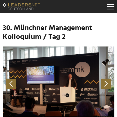
Zum
Inhalt
Zur
Fußzeilen-
Navigation
30. Münchner Management
Zur
Kolloquium / Tag 2
Hauptnavigation