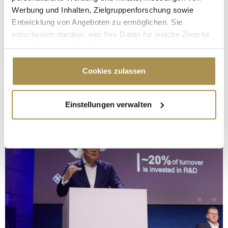
Werbung und Inhalten, Zielgruppenforschung sowie
Entwicklung von Angeboten zu ermöglichen. Sie
entscheiden darüber, wer Ihre Daten für welche Zwecke
nutzt. Sie können Ihre Einwilligung jederzeit über die
Cookie-Erklärung oder durch Klicken auf das Privacy
Trigger Symbol ändern oder widerrufen
Cookies zulassen
Wenn Sie es erlauben, würden wir auch gerne:
Einstellungen verwalten
Informationen über Ihre geografische Lage
erfassen, welche bis auf einige Meter genau sein
können
Ihr Gerät durch aktives Scannen nach
bestimmten Merkmalen (Fingerprinting) identifizieren
Erfahren Sie mehr darüber, wie Ihre persönlichen Daten
verarbeitet werden, und legen Sie Ihre Präferenzen im
Abschnitt Einzelheiten
fest.
Wir verwenden Cookies, um Inhalte und Anzeigen zu