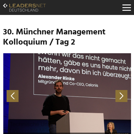
Zum
Inhalt
Zur
Fußzeilen-
Navigation
30. Münchner Management
Zur
Kolloquium / Tag 2
Hauptnavigation