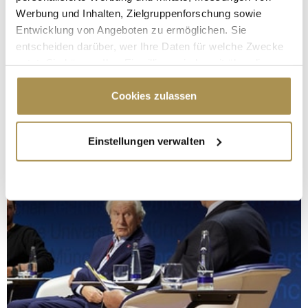
Werbung und Inhalten, Zielgruppenforschung sowie
Entwicklung von Angeboten zu ermöglichen. Sie
entscheiden darüber, wer Ihre Daten für welche Zwecke
nutzt. Sie können Ihre Einwilligung jederzeit über die
Cookie-Erklärung oder durch Klicken auf das Privacy
Trigger Symbol ändern oder widerrufen
Cookies zulassen
Wenn Sie es erlauben, würden wir auch gerne:
Einstellungen verwalten
Informationen über Ihre geografische Lage
erfassen, welche bis auf einige Meter genau sein
können
Ihr Gerät durch aktives Scannen nach
bestimmten Merkmalen (Fingerprinting) identifizieren
Erfahren Sie mehr darüber, wie Ihre persönlichen Daten
verarbeitet werden, und legen Sie Ihre Präferenzen im
Abschnitt Einzelheiten
fest.
Wir verwenden Cookies, um Inhalte und Anzeigen zu