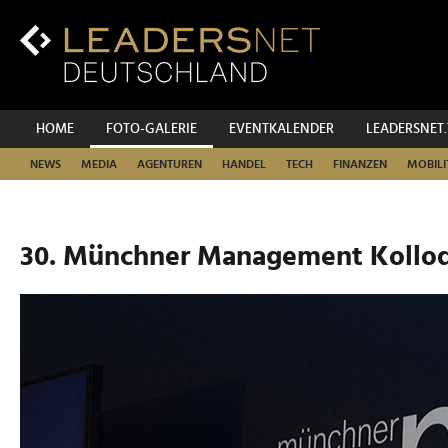
Zum
Inhalt
Zur
Fußzeilen-
Navigation
Zur
HOME
FOTO-GALERIE
EVENTKALENDER
LEADERSNET
Hauptnavigation
NEWS
MEDIA
AGENTUREN
HANDEL
TECH
FINANZEN
MOBILI
30. Münchner Management Kolloq