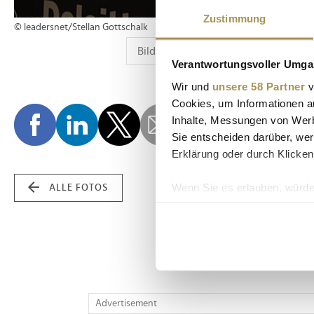
Zustimmung
© leadersnet/Stellan Gottschalk
Verantwortungsvoller Umgan
Wir und
unsere 58 Partner
v
Cookies, um Informationen a
Inhalte, Messungen von Werb
Sie entscheiden darüber, wer
Erklärung oder durch Klicken
Wenn Sie es erlauben, würde
ALLE FOTOS
Informationen über Ih
Ihr Gerät durch aktiv
Erfahren Sie mehr darüber, w
Einzelheiten
fest.
Wir verwenden Cookies, um I
Advertisement
und die Zugriffe auf unsere 