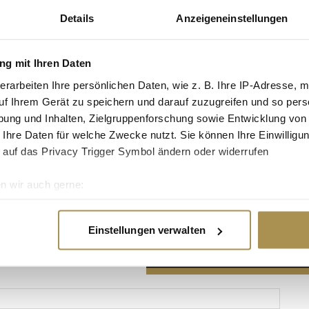
Details
Anzeigeneinstellungen
g mit Ihren Daten
erarbeiten Ihre persönlichen Daten, wie z. B. Ihre IP-Adresse, m
Advertisement
uf Ihrem Gerät zu speichern und darauf zuzugreifen und so pers
ung und Inhalten, Zielgruppenforschung sowie Entwicklung von
 Ihre Daten für welche Zwecke nutzt. Sie können Ihre Einwilligun
 auf das Privacy Trigger Symbol ändern oder widerrufen
n wir auch gerne:
re geografische Lage erfassen, welche bis auf einige Meter gen
es Scannen nach bestimmten Merkmalen (Fingerprinting) identifi
Einstellungen verwalten
ie Ihre persönlichen Daten verarbeitet werden, und legen Sie I
nhalte und Anzeigen zu personalisieren, Funktionen für soziale
Website zu analysieren. Außerdem geben wir Informationen zu I