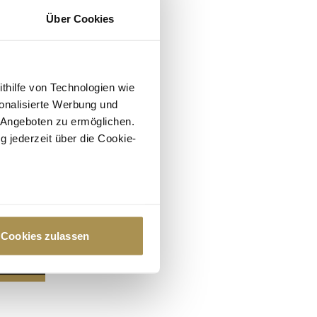
Über Cookies
ithilfe von Technologien wie
onalisierte Werbung und
 Angeboten zu ermöglichen.
g jederzeit über die Cookie-
au sein können
zieren
Cookies zulassen
hre Präferenzen im
Abschnitt
 Medien anbieten zu können
hrer Verwendung unserer