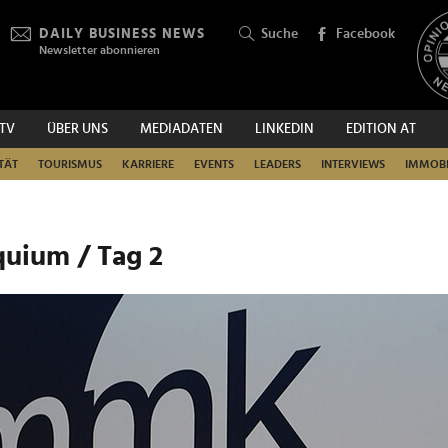
DAILY BUSINESS NEWS
Suche
Facebook
Newsletter abonnieren
.TV
ÜBER UNS
MEDIADATEN
LINKEDIN
EDITION AT
SUCHEN
TÄT
TOURISMUS
KARRIERE
EVENTS
LEADERS
INTERVIEWS
IMMOBI
uium / Tag 2