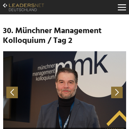
Zum
Inhalt
Zur
Fußzeilen-
Navigation
30. Münchner Management
Zur
Kolloquium / Tag 2
Hauptnavigation