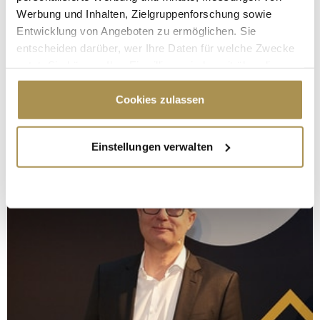
Werbung und Inhalten, Zielgruppenforschung sowie
Entwicklung von Angeboten zu ermöglichen. Sie
entscheiden darüber, wer Ihre Daten für welche Zwecke
nutzt. Sie können Ihre Einwilligung jederzeit über die
Cookie-Erklärung oder durch Klicken auf das Privacy
Trigger Symbol ändern oder widerrufen
Cookies zulassen
Wenn Sie es erlauben, würden wir auch gerne:
Einstellungen verwalten
Informationen über Ihre geografische Lage
erfassen, welche bis auf einige Meter genau sein
können
Ihr Gerät durch aktives Scannen nach
bestimmten Merkmalen (Fingerprinting) identifizieren
Erfahren Sie mehr darüber, wie Ihre persönlichen Daten
verarbeitet werden, und legen Sie Ihre Präferenzen im
Abschnitt Einzelheiten
fest.
Wir verwenden Cookies, um Inhalte und Anzeigen zu