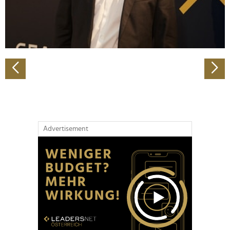
personalisieren, Funktionen für soziale Medien anbieten
zu können und die Zugriffe auf unsere Website zu
analysieren. Außerdem geben wir Informationen zu Ihrer
Verwendung unserer Website an unsere Partner für
soziale Medien, Werbung und Analysen weiter. Unsere
Partner führen diese Informationen möglicherweise mit
weiteren Daten zusammen, die Sie ihnen bereitgestellt
haben oder die sie im Rahmen Ihrer Nutzung der Dienste
gesammelt haben.
Advertisement