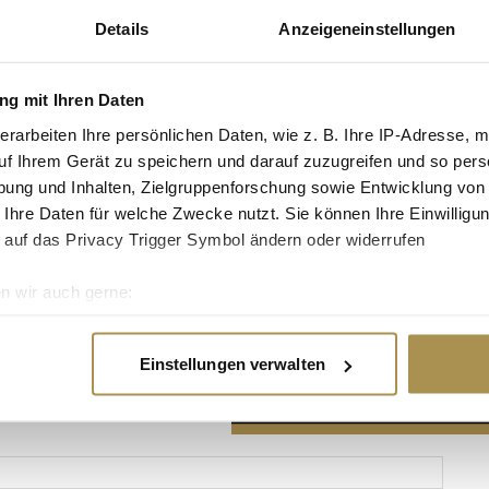
Details
Anzeigeneinstellungen
g mit Ihren Daten
erarbeiten Ihre persönlichen Daten, wie z. B. Ihre IP-Adresse, m
Advertisement
uf Ihrem Gerät zu speichern und darauf zuzugreifen und so pers
ung und Inhalten, Zielgruppenforschung sowie Entwicklung von
 Ihre Daten für welche Zwecke nutzt. Sie können Ihre Einwilligun
 auf das Privacy Trigger Symbol ändern oder widerrufen
n wir auch gerne:
re geografische Lage erfassen, welche bis auf einige Meter gen
es Scannen nach bestimmten Merkmalen (Fingerprinting) identifi
Einstellungen verwalten
ie Ihre persönlichen Daten verarbeitet werden, und legen Sie I
nhalte und Anzeigen zu personalisieren, Funktionen für soziale
Website zu analysieren. Außerdem geben wir Informationen zu I