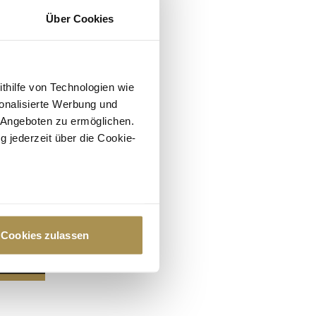
Über Cookies
ithilfe von Technologien wie
onalisierte Werbung und
 Angeboten zu ermöglichen.
g jederzeit über die Cookie-
au sein können
zieren
Cookies zulassen
hre Präferenzen im
Abschnitt
 Medien anbieten zu können
hrer Verwendung unserer