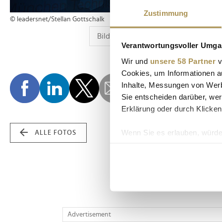
Zustimmung
© leadersnet/Stellan Gottschalk
Verantwortungsvoller Umgan
Wir und
unsere 58 Partner
v
Cookies, um Informationen a
Inhalte, Messungen von Werb
Sie entscheiden darüber, wer
Erklärung oder durch Klicken
Wenn Sie es erlauben, würde
ALLE FOTOS
Informationen über Ih
Ihr Gerät durch aktiv
Erfahren Sie mehr darüber, w
Einzelheiten
fest.
Wir verwenden Cookies, um I
Advertisement
und die Zugriffe auf unsere 