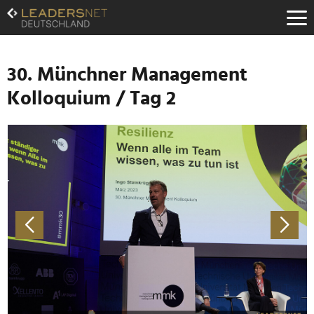
Zum
Inhalt
Zur
Fußzeilen-
Navigation
30. Münchner Management
Zur
Kolloquium / Tag 2
Hauptnavigation