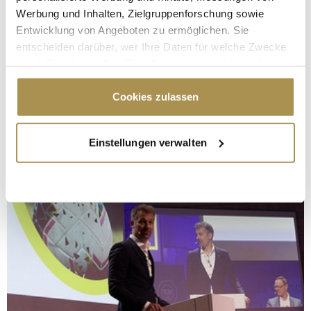
Werbung und Inhalten, Zielgruppenforschung sowie
Entwicklung von Angeboten zu ermöglichen. Sie
entscheiden darüber, wer Ihre Daten für welche Zwecke
nutzt. Sie können Ihre Einwilligung jederzeit über die
Cookie-Erklärung oder durch Klicken auf das Privacy
Trigger Symbol ändern oder widerrufen
Cookies zulassen
Wenn Sie es erlauben, würden wir auch gerne:
Einstellungen verwalten
Informationen über Ihre geografische Lage
erfassen, welche bis auf einige Meter genau sein
können
Ihr Gerät durch aktives Scannen nach
bestimmten Merkmalen (Fingerprinting) identifizieren
Erfahren Sie mehr darüber, wie Ihre persönlichen Daten
verarbeitet werden, und legen Sie Ihre Präferenzen im
Abschnitt Einzelheiten
fest.
Wir verwenden Cookies, um Inhalte und Anzeigen zu