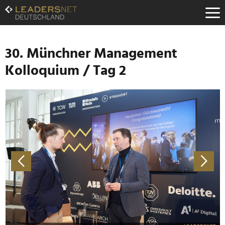
Zum
Inhalt
Zur
Fußzeilen-
Navigation
30. Münchner Management
Zur
Kolloquium / Tag 2
Hauptnavigation