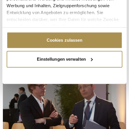
Werbung und Inhalten, Zielgruppenforschung sowie
Entwicklung von Angeboten zu ermöglichen. Sie
entscheiden darüber, wer Ihre Daten für welche Zwecke
nutzt. Sie können Ihre Einwilligung jederzeit über die
Cookie-Erklärung oder durch Klicken auf das Privacy
Trigger Symbol ändern oder widerrufen
Cookies zulassen
Wenn Sie es erlauben, würden wir auch gerne:
Einstellungen verwalten
Informationen über Ihre geografische Lage
erfassen, welche bis auf einige Meter genau sein
können
Ihr Gerät durch aktives Scannen nach
bestimmten Merkmalen (Fingerprinting) identifizieren
Erfahren Sie mehr darüber, wie Ihre persönlichen Daten
verarbeitet werden, und legen Sie Ihre Präferenzen im
Abschnitt Einzelheiten
fest.
Wir verwenden Cookies, um Inhalte und Anzeigen zu