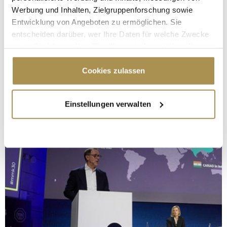
Werbung und Inhalten, Zielgruppenforschung sowie
Entwicklung von Angeboten zu ermöglichen. Sie
entscheiden darüber, wer Ihre Daten für welche Zwecke
nutzt. Sie können Ihre Einwilligung jederzeit über die
Cookie-Erklärung oder durch Klicken auf das Privacy
Trigger Symbol ändern oder widerrufen
Cookies zulassen
Wenn Sie es erlauben, würden wir auch gerne:
Einstellungen verwalten
Informationen über Ihre geografische Lage
erfassen, welche bis auf einige Meter genau sein
können
Ihr Gerät durch aktives Scannen nach
bestimmten Merkmalen (Fingerprinting) identifizieren
Erfahren Sie mehr darüber, wie Ihre persönlichen Daten
verarbeitet werden, und legen Sie Ihre Präferenzen im
Abschnitt Einzelheiten
fest.
Wir verwenden Cookies, um Inhalte und Anzeigen zu