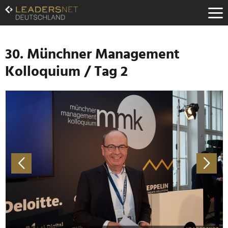
Zum
Inhalt
Zur
Fußzeilen-
Navigation
30. Münchner Management
Zur
Kolloquium / Tag 2
Hauptnavigation