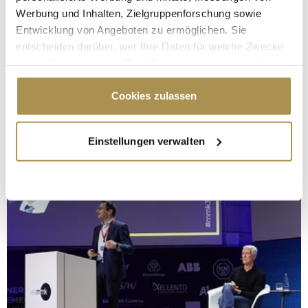
Werbung und Inhalten, Zielgruppenforschung sowie
Entwicklung von Angeboten zu ermöglichen. Sie
entscheiden darüber, wer Ihre Daten für welche Zwecke
nutzt. Sie können Ihre Einwilligung jederzeit über die
Cookie-Erklärung oder durch Klicken auf das Privacy
Trigger Symbol ändern oder widerrufen
Cookies zulassen
Wenn Sie es erlauben, würden wir auch gerne:
Einstellungen verwalten
Informationen über Ihre geografische Lage
erfassen, welche bis auf einige Meter genau sein
können
Ihr Gerät durch aktives Scannen nach
bestimmten Merkmalen (Fingerprinting) identifizieren
Erfahren Sie mehr darüber, wie Ihre persönlichen Daten
verarbeitet werden, und legen Sie Ihre Präferenzen im
Abschnitt Einzelheiten
fest.
Wir verwenden Cookies, um Inhalte und Anzeigen zu