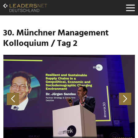
Zum
Inhalt
Zur
Fußzeilen-
Navigation
30. Münchner Management
Zur
Kolloquium / Tag 2
Hauptnavigation