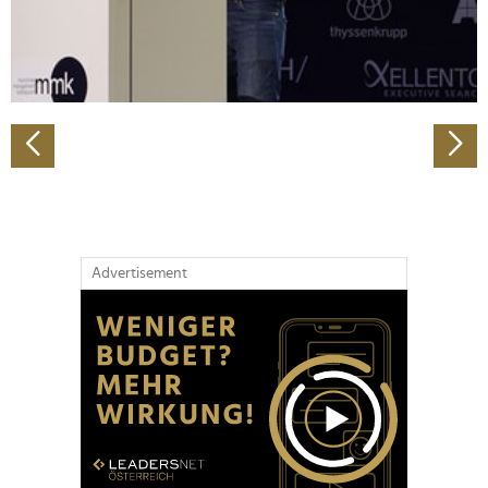
personalisieren, Funktionen für soziale Medien anbieten
zu können und die Zugriffe auf unsere Website zu
analysieren. Außerdem geben wir Informationen zu Ihrer
Verwendung unserer Website an unsere Partner für
soziale Medien, Werbung und Analysen weiter. Unsere
Partner führen diese Informationen möglicherweise mit
weiteren Daten zusammen, die Sie ihnen bereitgestellt
haben oder die sie im Rahmen Ihrer Nutzung der Dienste
gesammelt haben.
Advertisement