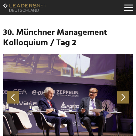
Zum
Inhalt
Zur
Fußzeilen-
Navigation
30. Münchner Management
Zur
Kolloquium / Tag 2
Hauptnavigation