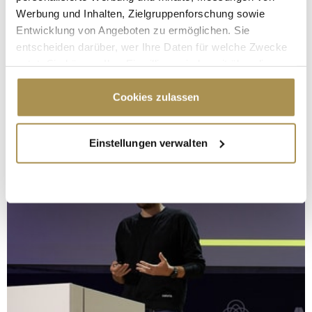
Werbung und Inhalten, Zielgruppenforschung sowie
Entwicklung von Angeboten zu ermöglichen. Sie
entscheiden darüber, wer Ihre Daten für welche Zwecke
nutzt. Sie können Ihre Einwilligung jederzeit über die
Cookie-Erklärung oder durch Klicken auf das Privacy
Trigger Symbol ändern oder widerrufen
Cookies zulassen
Wenn Sie es erlauben, würden wir auch gerne:
Einstellungen verwalten
Informationen über Ihre geografische Lage
erfassen, welche bis auf einige Meter genau sein
können
Ihr Gerät durch aktives Scannen nach
bestimmten Merkmalen (Fingerprinting) identifizieren
Erfahren Sie mehr darüber, wie Ihre persönlichen Daten
verarbeitet werden, und legen Sie Ihre Präferenzen im
Abschnitt Einzelheiten
fest.
Wir verwenden Cookies, um Inhalte und Anzeigen zu