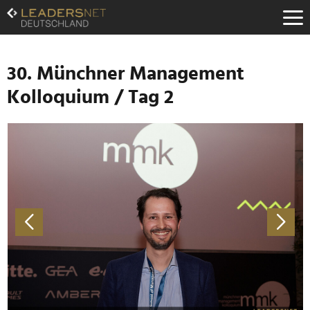
Zum
Inhalt
Zur
Fußzeilen-
Navigation
30. Münchner Management
Zur
Kolloquium / Tag 2
Hauptnavigation