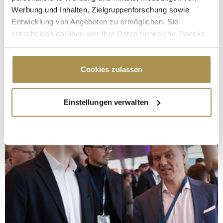
Werbung und Inhalten, Zielgruppenforschung sowie
Entwicklung von Angeboten zu ermöglichen. Sie
entscheiden darüber, wer Ihre Daten für welche Zwecke
nutzt. Sie können Ihre Einwilligung jederzeit über die
Cookie-Erklärung oder durch Klicken auf das Privacy
Trigger Symbol ändern oder widerrufen
Cookies zulassen
Wenn Sie es erlauben, würden wir auch gerne:
Einstellungen verwalten
Informationen über Ihre geografische Lage
erfassen, welche bis auf einige Meter genau sein
können
Ihr Gerät durch aktives Scannen nach
bestimmten Merkmalen (Fingerprinting) identifizieren
Erfahren Sie mehr darüber, wie Ihre persönlichen Daten
verarbeitet werden, und legen Sie Ihre Präferenzen im
Abschnitt Einzelheiten
fest.
Wir verwenden Cookies, um Inhalte und Anzeigen zu