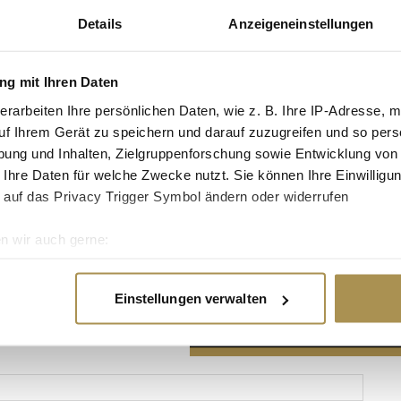
Details
Anzeigeneinstellungen
g mit Ihren Daten
erarbeiten Ihre persönlichen Daten, wie z. B. Ihre IP-Adresse, m
Advertisement
uf Ihrem Gerät zu speichern und darauf zuzugreifen und so pers
ung und Inhalten, Zielgruppenforschung sowie Entwicklung von
 Ihre Daten für welche Zwecke nutzt. Sie können Ihre Einwilligun
 auf das Privacy Trigger Symbol ändern oder widerrufen
n wir auch gerne:
re geografische Lage erfassen, welche bis auf einige Meter gen
es Scannen nach bestimmten Merkmalen (Fingerprinting) identifi
Einstellungen verwalten
ie Ihre persönlichen Daten verarbeitet werden, und legen Sie I
nhalte und Anzeigen zu personalisieren, Funktionen für soziale
Website zu analysieren. Außerdem geben wir Informationen zu I