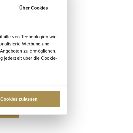
Über Cookies
ithilfe von Technologien wie
onalisierte Werbung und
 Angeboten zu ermöglichen.
g jederzeit über die Cookie-
au sein können
zieren
Cookies zulassen
hre Präferenzen im
Abschnitt
 Medien anbieten zu können
hrer Verwendung unserer