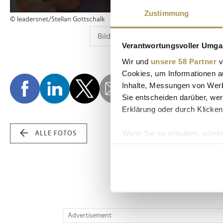
Zustimmung
© leadersnet/Stellan Gottschalk
Verantwortungsvoller Umgan
Wir und
unsere 58 Partner
v
Cookies, um Informationen a
Inhalte, Messungen von Werb
Sie entscheiden darüber, wer
Erklärung oder durch Klicken
Wenn Sie es erlauben, würde
ALLE FOTOS
Informationen über Ih
Ihr Gerät durch aktiv
Erfahren Sie mehr darüber, w
Einzelheiten
fest.
Wir verwenden Cookies, um I
Advertisement
und die Zugriffe auf unsere 