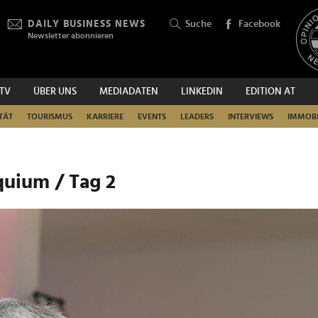
DAILY BUSINESS NEWS
Suche
Facebook
Newsletter abonnieren
.TV
ÜBER UNS
MEDIADATEN
LINKEDIN
EDITION AT
SUCHEN
TÄT
TOURISMUS
KARRIERE
EVENTS
LEADERS
INTERVIEWS
IMMOBI
uium / Tag 2