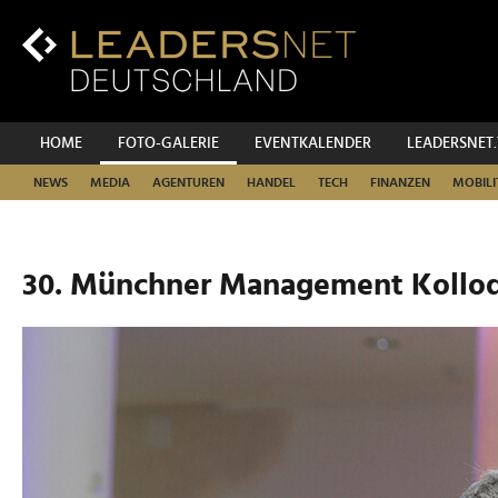
Zum
Inhalt
Zur
Fußzeilen-
Navigation
Zur
HOME
FOTO-GALERIE
EVENTKALENDER
LEADERSNET
Hauptnavigation
NEWS
MEDIA
AGENTUREN
HANDEL
TECH
FINANZEN
MOBILI
30. Münchner Management Kolloq