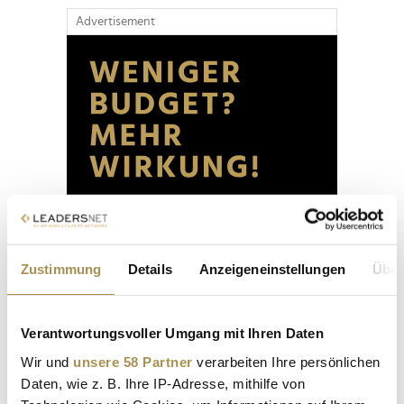
Advertisement
Zustimmung
Details
Anzeigeneinstellungen
Über
Verantwortungsvoller Umgang mit Ihren Daten
Wir und
unsere 58 Partner
verarbeiten Ihre persönlichen
Daten, wie z. B. Ihre IP-Adresse, mithilfe von