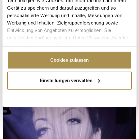
Technologien wie Cookies, um Informationen auf Ihrem
Gerät zu speichern und darauf zuzugreifen und so
personalisierte Werbung und Inhalte, Messungen von
Werbung und Inhalten, Zielgruppenforschung sowie
Entwicklung von Angeboten zu ermöglichen. Sie
entscheiden darüber, wer Ihre Daten für welche Zwecke
nutzt. Sie können Ihre Einwilligung jederzeit über die
Cookie-Erklärung oder durch Klicken auf das Privacy
Trigger Symbol ändern oder widerrufen
Cookies zulassen
Wenn Sie es erlauben, würden wir auch gerne:
Einstellungen verwalten
Informationen über Ihre geografische Lage
erfassen, welche bis auf einige Meter genau sein
können
Ihr Gerät durch aktives Scannen nach
bestimmten Merkmalen (Fingerprinting) identifizieren
Erfahren Sie mehr darüber, wie Ihre persönlichen Daten
verarbeitet werden, und legen Sie Ihre Präferenzen im
Abschnitt Einzelheiten
fest.