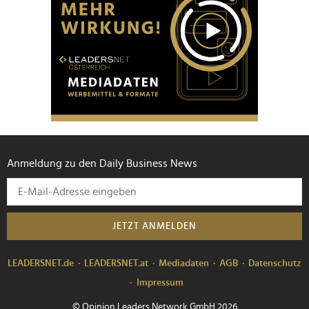
Anmeldung zu den Daily Business News
JETZT ANMELDEN
LEADERSNET.de
LEADERSNET.at
Mediadaten
AGB
Datenschutz
Impressum
© Opinion Leaders Network GmbH 2026