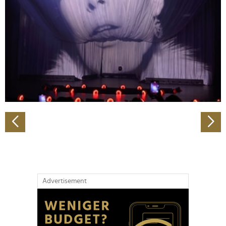
Wir verwenden Cookies, um Inhalte und Anzeigen zu
personalisieren, Funktionen für soziale Medien anbieten
zu können und die Zugriffe auf unsere Website zu
analysieren. Außerdem geben wir Informationen zu Ihrer
Verwendung unserer Website an unsere Partner für
soziale Medien, Werbung und Analysen weiter. Unsere
Partner führen diese Informationen möglicherweise mit
weiteren Daten zusammen, die Sie ihnen bereitgestellt
haben oder die sie im Rahmen Ihrer Nutzung der Dienste
gesammelt haben.
Advertisement