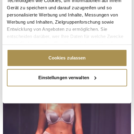
Technologien wie Cookies, um Informationen auf Ihrem
Gerät zu speichern und darauf zuzugreifen und so
personalisierte Werbung und Inhalte, Messungen von
Werbung und Inhalten, Zielgruppenforschung sowie
Entwicklung von Angeboten zu ermöglichen. Sie
entscheiden darüber, wer Ihre Daten für welche Zwecke
nutzt. Sie können Ihre Einwilligung jederzeit über die
Cookie-Erklärung oder durch Klicken auf das Privacy
Trigger Symbol ändern oder widerrufen
Cookies zulassen
Wenn Sie es erlauben, würden wir auch gerne:
Einstellungen verwalten
Informationen über Ihre geografische Lage
erfassen, welche bis auf einige Meter genau sein
können
Ihr Gerät durch aktives Scannen nach
bestimmten Merkmalen (Fingerprinting) identifizieren
Erfahren Sie mehr darüber, wie Ihre persönlichen Daten
verarbeitet werden, und legen Sie Ihre Präferenzen im
Abschnitt Einzelheiten
fest.