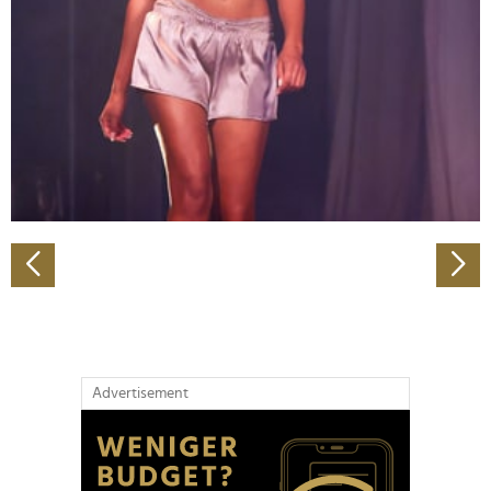
Wir verwenden Cookies, um Inhalte und Anzeigen zu
personalisieren, Funktionen für soziale Medien anbieten
zu können und die Zugriffe auf unsere Website zu
analysieren. Außerdem geben wir Informationen zu Ihrer
Verwendung unserer Website an unsere Partner für
soziale Medien, Werbung und Analysen weiter. Unsere
Partner führen diese Informationen möglicherweise mit
weiteren Daten zusammen, die Sie ihnen bereitgestellt
haben oder die sie im Rahmen Ihrer Nutzung der Dienste
gesammelt haben.
Advertisement