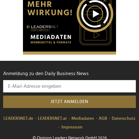
Anmeldung zu den Daily Business News
JETZT ANMELDEN
LEADERSNET.de
LEADERSNET.at
Mediadaten
AGB
Datenschutz
Impressum
© Opinion Leaders Network GmbH 2026