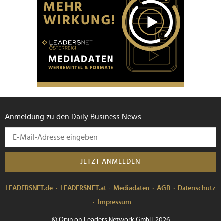
Anmeldung zu den Daily Business News
JETZT ANMELDEN
LEADERSNET.de
LEADERSNET.at
Mediadaten
AGB
Datenschutz
Impressum
© Opinion Leaders Network GmbH 2026