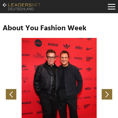
Zum
Inhalt
Zur
Fußzeilen-
Navigation
About You Fashion Week
Zur
Hauptnavigation