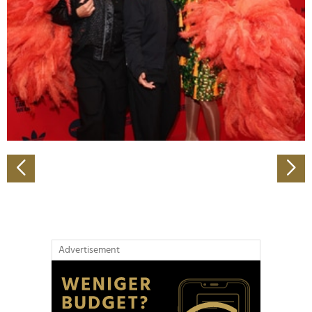
Wir verwenden Cookies, um Inhalte und Anzeigen zu
personalisieren, Funktionen für soziale Medien anbieten
zu können und die Zugriffe auf unsere Website zu
analysieren. Außerdem geben wir Informationen zu Ihrer
Verwendung unserer Website an unsere Partner für
soziale Medien, Werbung und Analysen weiter. Unsere
Partner führen diese Informationen möglicherweise mit
weiteren Daten zusammen, die Sie ihnen bereitgestellt
haben oder die sie im Rahmen Ihrer Nutzung der Dienste
gesammelt haben.
Advertisement