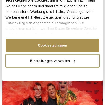
Technologien wie Cookies, um Informationen auf Ihrem
Gerät zu speichern und darauf zuzugreifen und so
personalisierte Werbung und Inhalte, Messungen von
Werbung und Inhalten, Zielgruppenforschung sowie
Entwicklung von Angeboten zu ermöglichen. Sie
entscheiden darüber, wer Ihre Daten für welche Zwecke
nutzt. Sie können Ihre Einwilligung jederzeit über die
Cookie-Erklärung oder durch Klicken auf das Privacy
Trigger Symbol ändern oder widerrufen
Cookies zulassen
Wenn Sie es erlauben, würden wir auch gerne:
Einstellungen verwalten
Informationen über Ihre geografische Lage
erfassen, welche bis auf einige Meter genau sein
können
Ihr Gerät durch aktives Scannen nach
bestimmten Merkmalen (Fingerprinting) identifizieren
Erfahren Sie mehr darüber, wie Ihre persönlichen Daten
verarbeitet werden, und legen Sie Ihre Präferenzen im
Abschnitt Einzelheiten
fest.