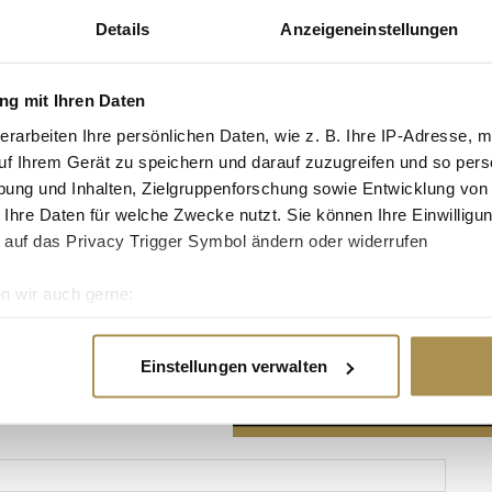
Details
Anzeigeneinstellungen
g mit Ihren Daten
erarbeiten Ihre persönlichen Daten, wie z. B. Ihre IP-Adresse, m
Advertisement
uf Ihrem Gerät zu speichern und darauf zuzugreifen und so pers
ung und Inhalten, Zielgruppenforschung sowie Entwicklung von
 Ihre Daten für welche Zwecke nutzt. Sie können Ihre Einwilligun
 auf das Privacy Trigger Symbol ändern oder widerrufen
n wir auch gerne:
re geografische Lage erfassen, welche bis auf einige Meter gen
es Scannen nach bestimmten Merkmalen (Fingerprinting) identifi
Einstellungen verwalten
ie Ihre persönlichen Daten verarbeitet werden, und legen Sie I
nhalte und Anzeigen zu personalisieren, Funktionen für soziale
Website zu analysieren. Außerdem geben wir Informationen zu I