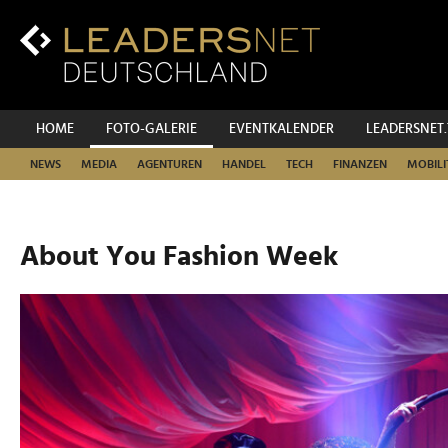
Zum
Inhalt
Zur
Fußzeilen-
Navigation
Zur
HOME
FOTO-GALERIE
EVENTKALENDER
LEADERSNET
Hauptnavigation
NEWS
MEDIA
AGENTUREN
HANDEL
TECH
FINANZEN
MOBILI
About You Fashion Week