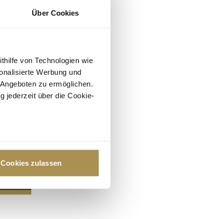
Über Cookies
ithilfe von Technologien wie
onalisierte Werbung und
 Angeboten zu ermöglichen.
g jederzeit über die Cookie-
au sein können
zieren
Cookies zulassen
hre Präferenzen im
Abschnitt
 Medien anbieten zu können
hrer Verwendung unserer