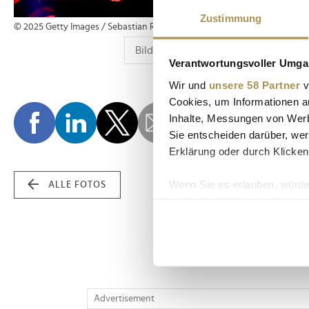
Zustimmung
© 2025 Getty Images / Sebastian Reuter www.reuterphotography.com;
Verantwortungsvoller Umgan
Wir und
unsere 58 Partner
v
Cookies, um Informationen a
Inhalte, Messungen von Werb
Sie entscheiden darüber, wer
Erklärung oder durch Klicken
Wenn Sie es erlauben, würde
ALLE FOTOS
Informationen über Ih
Ihr Gerät durch aktiv
Erfahren Sie mehr darüber, w
Einzelheiten
fest.
Wir verwenden Cookies, um I
Advertisement
und die Zugriffe auf unsere 