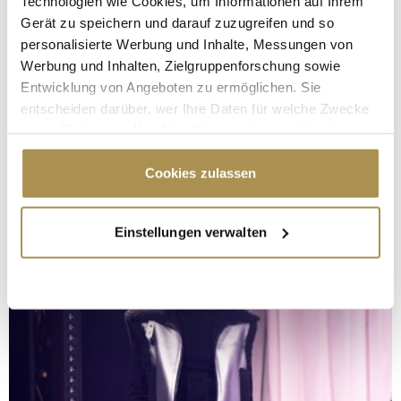
Technologien wie Cookies, um Informationen auf Ihrem
Gerät zu speichern und darauf zuzugreifen und so
personalisierte Werbung und Inhalte, Messungen von
Werbung und Inhalten, Zielgruppenforschung sowie
Entwicklung von Angeboten zu ermöglichen. Sie
entscheiden darüber, wer Ihre Daten für welche Zwecke
nutzt. Sie können Ihre Einwilligung jederzeit über die
Cookie-Erklärung oder durch Klicken auf das Privacy
Trigger Symbol ändern oder widerrufen
Cookies zulassen
Wenn Sie es erlauben, würden wir auch gerne:
Einstellungen verwalten
Informationen über Ihre geografische Lage
erfassen, welche bis auf einige Meter genau sein
können
Ihr Gerät durch aktives Scannen nach
bestimmten Merkmalen (Fingerprinting) identifizieren
Erfahren Sie mehr darüber, wie Ihre persönlichen Daten
verarbeitet werden, und legen Sie Ihre Präferenzen im
Abschnitt Einzelheiten
fest.