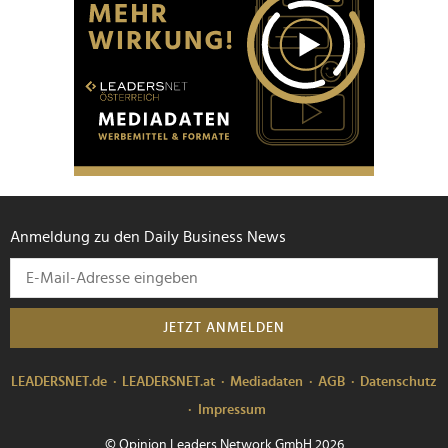
Anmeldung zu den Daily Business News
JETZT ANMELDEN
LEADERSNET.de
LEADERSNET.at
Mediadaten
AGB
Datenschutz
Impressum
© Opinion Leaders Network GmbH 2026