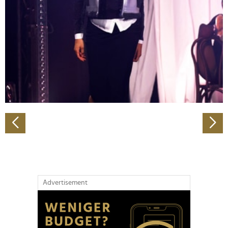
Wir verwenden Cookies, um Inhalte und Anzeigen zu
personalisieren, Funktionen für soziale Medien anbieten
zu können und die Zugriffe auf unsere Website zu
analysieren. Außerdem geben wir Informationen zu Ihrer
Verwendung unserer Website an unsere Partner für
soziale Medien, Werbung und Analysen weiter. Unsere
Partner führen diese Informationen möglicherweise mit
weiteren Daten zusammen, die Sie ihnen bereitgestellt
haben oder die sie im Rahmen Ihrer Nutzung der Dienste
gesammelt haben.
Advertisement