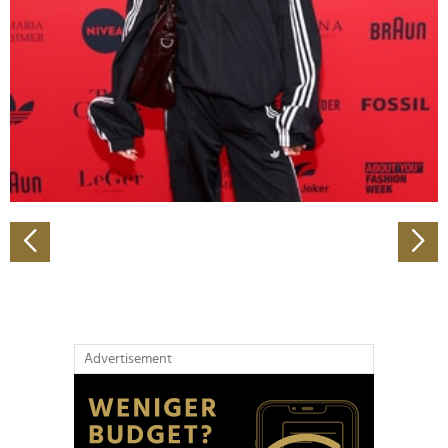
Wir verwenden Cookies, um Inhalte und Anzeigen zu
personalisieren, Funktionen für soziale Medien anbieten
zu können und die Zugriffe auf unsere Website zu
analysieren. Außerdem geben wir Informationen zu Ihrer
Verwendung unserer Website an unsere Partner für
soziale Medien, Werbung und Analysen weiter. Unsere
Partner führen diese Informationen möglicherweise mit
weiteren Daten zusammen, die Sie ihnen bereitgestellt
haben oder die sie im Rahmen Ihrer Nutzung der Dienste
gesammelt haben.
Advertisement