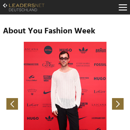
Zum
Inhalt
Zur
Fußzeilen-
Navigation
About You Fashion Week
Zur
Hauptnavigation