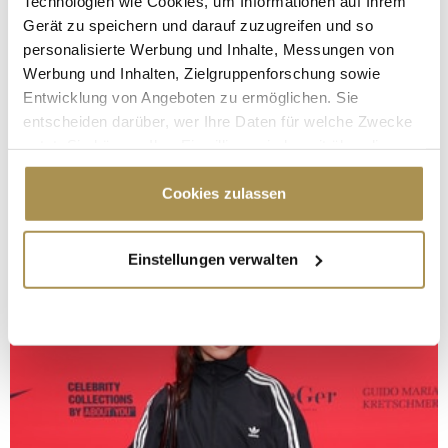
Technologien wie Cookies, um Informationen auf Ihrem
Gerät zu speichern und darauf zuzugreifen und so
personalisierte Werbung und Inhalte, Messungen von
Werbung und Inhalten, Zielgruppenforschung sowie
Entwicklung von Angeboten zu ermöglichen. Sie
entscheiden darüber, wer Ihre Daten für welche Zwecke
nutzt. Sie können Ihre Einwilligung jederzeit über die
Cookie-Erklärung oder durch Klicken auf das Privacy
Trigger Symbol ändern oder widerrufen
Cookies zulassen
Wenn Sie es erlauben, würden wir auch gerne:
Einstellungen verwalten
Informationen über Ihre geografische Lage
erfassen, welche bis auf einige Meter genau sein
können
Ihr Gerät durch aktives Scannen nach
bestimmten Merkmalen (Fingerprinting) identifizieren
Erfahren Sie mehr darüber, wie Ihre persönlichen Daten
verarbeitet werden, und legen Sie Ihre Präferenzen im
Abschnitt Einzelheiten
fest.