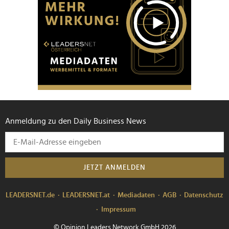
Anmeldung zu den Daily Business News
JETZT ANMELDEN
LEADERSNET.de
LEADERSNET.at
Mediadaten
AGB
Datenschutz
Impressum
© Opinion Leaders Network GmbH 2026