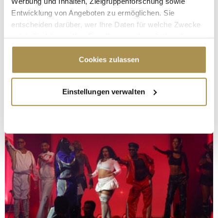
Werbung und Inhalten, Zielgruppenforschung sowie
Entwicklung von Angeboten zu ermöglichen. Sie
entscheiden darüber, wer Ihre Daten für welche Zwecke
nutzt. Sie können Ihre Einwilligung jederzeit über die
Cookie-Erklärung oder durch Klicken auf das Privacy
Trigger Symbol ändern oder widerrufen
Cookies zulassen
Wenn Sie es erlauben, würden wir auch gerne:
Einstellungen verwalten
Informationen über Ihre geografische Lage
erfassen, welche bis auf einige Meter genau sein
können
Ihr Gerät durch aktives Scannen nach
bestimmten Merkmalen (Fingerprinting) identifizieren
Erfahren Sie mehr darüber, wie Ihre persönlichen Daten
verarbeitet werden, und legen Sie Ihre Präferenzen im
Abschnitt Einzelheiten
fest.
Wir verwenden Cookies, um Inhalte und Anzeigen zu
personalisieren, Funktionen für soziale Medien anbieten