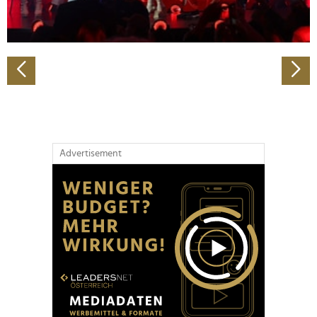
zu können und die Zugriffe auf unsere Website zu
analysieren. Außerdem geben wir Informationen zu Ihrer
Verwendung unserer Website an unsere Partner für
soziale Medien, Werbung und Analysen weiter. Unsere
Partner führen diese Informationen möglicherweise mit
weiteren Daten zusammen, die Sie ihnen bereitgestellt
haben oder die sie im Rahmen Ihrer Nutzung der Dienste
gesammelt haben.
Advertisement