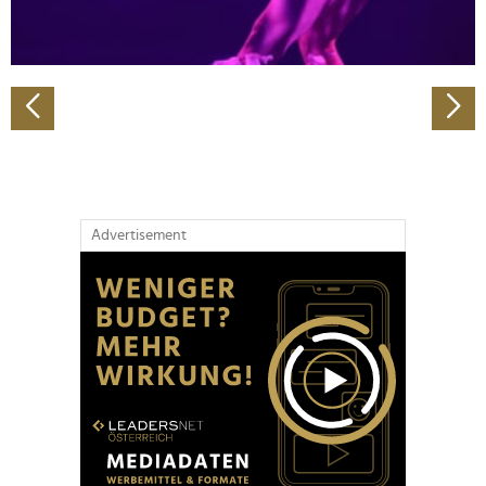
zu können und die Zugriffe auf unsere Website zu
analysieren. Außerdem geben wir Informationen zu Ihrer
Verwendung unserer Website an unsere Partner für
soziale Medien, Werbung und Analysen weiter. Unsere
Partner führen diese Informationen möglicherweise mit
weiteren Daten zusammen, die Sie ihnen bereitgestellt
haben oder die sie im Rahmen Ihrer Nutzung der Dienste
gesammelt haben.
Advertisement