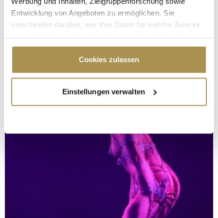
Werbung und Inhalten, Zielgruppenforschung sowie
Entwicklung von Angeboten zu ermöglichen. Sie
entscheiden darüber, wer Ihre Daten für welche Zwecke
nutzt. Sie können Ihre Einwilligung jederzeit über die
Cookie-Erklärung oder durch Klicken auf das Privacy
Trigger Symbol ändern oder widerrufen
Cookies zulassen
Wenn Sie es erlauben, würden wir auch gerne:
Einstellungen verwalten
Informationen über Ihre geografische Lage
erfassen, welche bis auf einige Meter genau sein
können
Ihr Gerät durch aktives Scannen nach
bestimmten Merkmalen (Fingerprinting) identifizieren
Erfahren Sie mehr darüber, wie Ihre persönlichen Daten
verarbeitet werden, und legen Sie Ihre Präferenzen im
Abschnitt Einzelheiten
fest.
Wir verwenden Cookies, um Inhalte und Anzeigen zu
personalisieren, Funktionen für soziale Medien anbieten