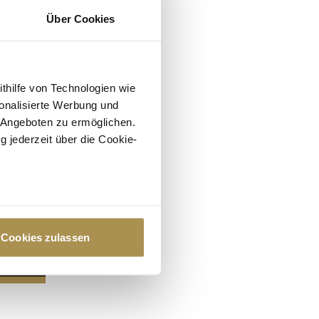
Über Cookies
ithilfe von Technologien wie
onalisierte Werbung und
 Angeboten zu ermöglichen.
g jederzeit über die Cookie-
au sein können
zieren
Cookies zulassen
hre Präferenzen im
Abschnitt
 Medien anbieten zu können
hrer Verwendung unserer