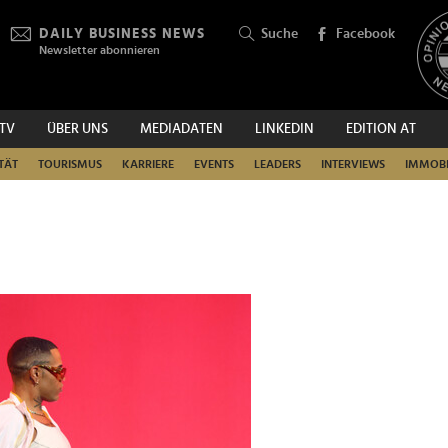
DAILY BUSINESS NEWS
Suche
Facebook
Newsletter abonnieren
.TV
ÜBER UNS
MEDIADATEN
LINKEDIN
EDITION AT
SUCHEN
TÄT
TOURISMUS
KARRIERE
EVENTS
LEADERS
INTERVIEWS
IMMOBI