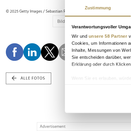
Zustimmung
© 2025 Getty Images / Sebastian Reuter www.reuterphotography.com;
Verantwortungsvoller Umgan
Wir und
unsere 58 Partner
v
Cookies, um Informationen a
Inhalte, Messungen von Werb
Sie entscheiden darüber, wer
Erklärung oder durch Klicken
Wenn Sie es erlauben, würde
ALLE FOTOS
Informationen über Ih
Ihr Gerät durch aktiv
Erfahren Sie mehr darüber, w
Einzelheiten
fest.
Wir verwenden Cookies, um I
Advertisement
und die Zugriffe auf unsere 