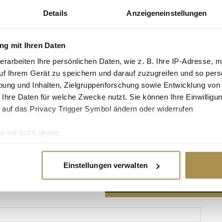
Details
Anzeigeneinstellungen
g mit Ihren Daten
erarbeiten Ihre persönlichen Daten, wie z. B. Ihre IP-Adresse, m
Advertisement
uf Ihrem Gerät zu speichern und darauf zuzugreifen und so pers
ung und Inhalten, Zielgruppenforschung sowie Entwicklung von
 Ihre Daten für welche Zwecke nutzt. Sie können Ihre Einwilligun
 auf das Privacy Trigger Symbol ändern oder widerrufen
n wir auch gerne:
re geografische Lage erfassen, welche bis auf einige Meter gen
es Scannen nach bestimmten Merkmalen (Fingerprinting) identifi
Einstellungen verwalten
ie Ihre persönlichen Daten verarbeitet werden, und legen Sie I
nhalte und Anzeigen zu personalisieren, Funktionen für soziale
Website zu analysieren. Außerdem geben wir Informationen zu I