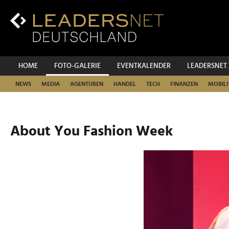
Zum
Inhalt
Zur
Fußzeilen-
Navigation
Zur
HOME
FOTO-GALERIE
EVENTKALENDER
LEADERSNET
Hauptnavigation
NEWS
MEDIA
AGENTUREN
HANDEL
TECH
FINANZEN
MOBILI
About You Fashion Week