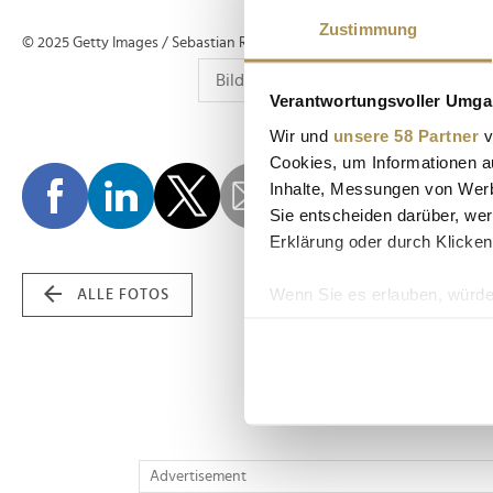
Zustimmung
© 2025 Getty Images / Sebastian Reuter www.reuterphotography.com;
Verantwortungsvoller Umgan
Wir und
unsere 58 Partner
v
Cookies, um Informationen a
Inhalte, Messungen von Werb
Sie entscheiden darüber, wer
Erklärung oder durch Klicken
Wenn Sie es erlauben, würde
ALLE FOTOS
Informationen über Ih
Ihr Gerät durch aktiv
Erfahren Sie mehr darüber, w
Einzelheiten
fest.
Wir verwenden Cookies, um I
Advertisement
und die Zugriffe auf unsere 