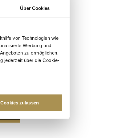
Über Cookies
ithilfe von Technologien wie
onalisierte Werbung und
 Angeboten zu ermöglichen.
g jederzeit über die Cookie-
au sein können
zieren
Cookies zulassen
hre Präferenzen im
Abschnitt
 Medien anbieten zu können
hrer Verwendung unserer