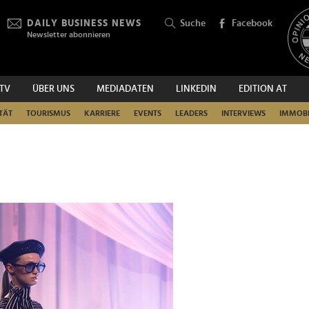
DAILY BUSINESS NEWS
Suche
Facebook
Newsletter abonnieren
.TV
ÜBER UNS
MEDIADATEN
LINKEDIN
EDITION AT
SUCHEN
TÄT
TOURISMUS
KARRIERE
EVENTS
LEADERS
INTERVIEWS
IMMOBI