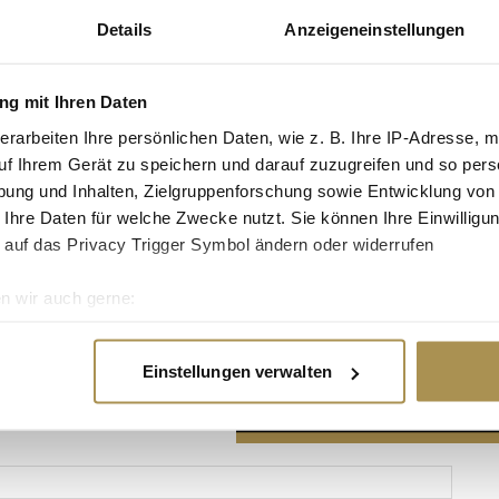
Details
Anzeigeneinstellungen
g mit Ihren Daten
erarbeiten Ihre persönlichen Daten, wie z. B. Ihre IP-Adresse, m
Advertisement
uf Ihrem Gerät zu speichern und darauf zuzugreifen und so pers
ung und Inhalten, Zielgruppenforschung sowie Entwicklung von
 Ihre Daten für welche Zwecke nutzt. Sie können Ihre Einwilligun
 auf das Privacy Trigger Symbol ändern oder widerrufen
n wir auch gerne:
re geografische Lage erfassen, welche bis auf einige Meter gen
es Scannen nach bestimmten Merkmalen (Fingerprinting) identifi
Einstellungen verwalten
ie Ihre persönlichen Daten verarbeitet werden, und legen Sie I
nhalte und Anzeigen zu personalisieren, Funktionen für soziale
Website zu analysieren. Außerdem geben wir Informationen zu I