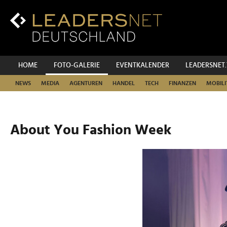
Zum
Inhalt
Zur
Fußzeilen-
Navigation
Zur
HOME
FOTO-GALERIE
EVENTKALENDER
LEADERSNET
Hauptnavigation
NEWS
MEDIA
AGENTUREN
HANDEL
TECH
FINANZEN
MOBILI
About You Fashion Week