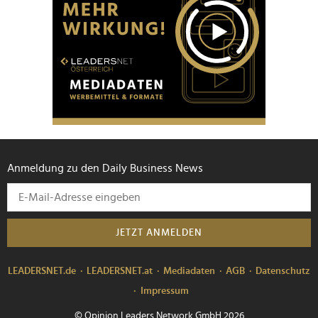
Anmeldung zu den Daily Business News
JETZT ANMELDEN
LEADERSNET.de
LEADERSNET.at
Mediadaten
AGB
Datenschutz
Impressum
© Opinion Leaders Network GmbH 2026