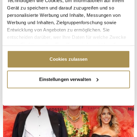
Technologien wie Cookies, um Informationen auf Ihrem
Gerät zu speichern und darauf zuzugreifen und so
personalisierte Werbung und Inhalte, Messungen von
Werbung und Inhalten, Zielgruppenforschung sowie
Entwicklung von Angeboten zu ermöglichen. Sie
entscheiden darüber, wer Ihre Daten für welche Zwecke
nutzt. Sie können Ihre Einwilligung jederzeit über die
Cookie-Erklärung oder durch Klicken auf das Privacy
Trigger Symbol ändern oder widerrufen
Cookies zulassen
Wenn Sie es erlauben, würden wir auch gerne:
Einstellungen verwalten
Informationen über Ihre geografische Lage
erfassen, welche bis auf einige Meter genau sein
können
Ihr Gerät durch aktives Scannen nach
bestimmten Merkmalen (Fingerprinting) identifizieren
Erfahren Sie mehr darüber, wie Ihre persönlichen Daten
verarbeitet werden, und legen Sie Ihre Präferenzen im
Abschnitt Einzelheiten
fest.