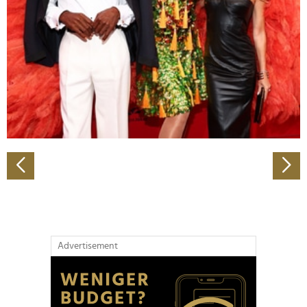
Wir verwenden Cookies, um Inhalte und Anzeigen zu
personalisieren, Funktionen für soziale Medien anbieten
zu können und die Zugriffe auf unsere Website zu
analysieren. Außerdem geben wir Informationen zu Ihrer
Verwendung unserer Website an unsere Partner für
soziale Medien, Werbung und Analysen weiter. Unsere
Partner führen diese Informationen möglicherweise mit
weiteren Daten zusammen, die Sie ihnen bereitgestellt
haben oder die sie im Rahmen Ihrer Nutzung der Dienste
gesammelt haben.
Advertisement