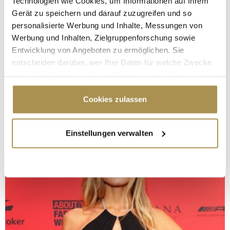
Technologien wie Cookies, um Informationen auf Ihrem
Gerät zu speichern und darauf zuzugreifen und so
personalisierte Werbung und Inhalte, Messungen von
Werbung und Inhalten, Zielgruppenforschung sowie
Entwicklung von Angeboten zu ermöglichen. Sie
entscheiden darüber, wer Ihre Daten für welche Zwecke
nutzt. Sie können Ihre Einwilligung jederzeit über die
Cookie-Erklärung oder durch Klicken auf das Privacy
Trigger Symbol ändern oder widerrufen
Cookies zulassen
Wenn Sie es erlauben, würden wir auch gerne:
Einstellungen verwalten
Informationen über Ihre geografische Lage
erfassen, welche bis auf einige Meter genau sein
können
Ihr Gerät durch aktives Scannen nach
bestimmten Merkmalen (Fingerprinting) identifizieren
Erfahren Sie mehr darüber, wie Ihre persönlichen Daten
verarbeitet werden, und legen Sie Ihre Präferenzen im
Abschnitt Einzelheiten
fest.