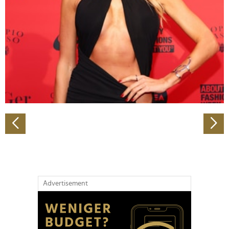
Wir verwenden Cookies, um Inhalte und Anzeigen zu
personalisieren, Funktionen für soziale Medien anbieten
zu können und die Zugriffe auf unsere Website zu
analysieren. Außerdem geben wir Informationen zu Ihrer
Verwendung unserer Website an unsere Partner für
soziale Medien, Werbung und Analysen weiter. Unsere
Partner führen diese Informationen möglicherweise mit
weiteren Daten zusammen, die Sie ihnen bereitgestellt
haben oder die sie im Rahmen Ihrer Nutzung der Dienste
gesammelt haben.
Advertisement