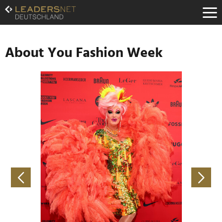
Zum
Inhalt
Zur
Fußzeilen-
Navigation
About You Fashion Week
Zur
Hauptnavigation