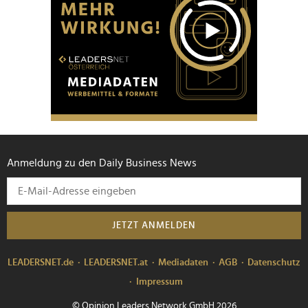
Anmeldung zu den Daily Business News
JETZT ANMELDEN
LEADERSNET.de
LEADERSNET.at
Mediadaten
AGB
Datenschutz
Impressum
© Opinion Leaders Network GmbH 2026