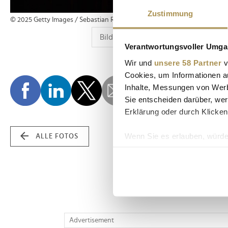
Zustimmung
© 2025 Getty Images / Sebastian Reuter www.reuterphotography.com;
Verantwortungsvoller Umgan
Wir und
unsere 58 Partner
v
Cookies, um Informationen a
Inhalte, Messungen von Werb
Sie entscheiden darüber, wer
Erklärung oder durch Klicken
Wenn Sie es erlauben, würde
ALLE FOTOS
Informationen über Ih
Ihr Gerät durch aktiv
Erfahren Sie mehr darüber, w
Einzelheiten
fest.
Wir verwenden Cookies, um I
Advertisement
und die Zugriffe auf unsere 