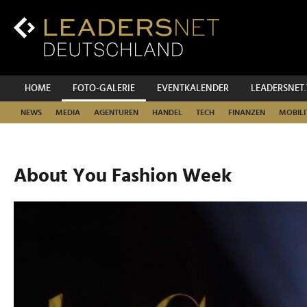
Zum
Inhalt
Zur
Fußzeilen-
Navigation
Zur
HOME
FOTO-GALERIE
EVENTKALENDER
LEADERSNET
Hauptnavigation
NEWS
MEDIA
AGENTUREN
HANDEL
TECH
FINANZEN
MOBILI
About You Fashion Week