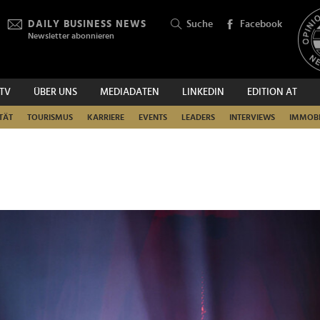
DAILY BUSINESS NEWS
Suche
Facebook
Newsletter abonnieren
.TV
ÜBER UNS
MEDIADATEN
LINKEDIN
EDITION AT
SUCHEN
TÄT
TOURISMUS
KARRIERE
EVENTS
LEADERS
INTERVIEWS
IMMOBI