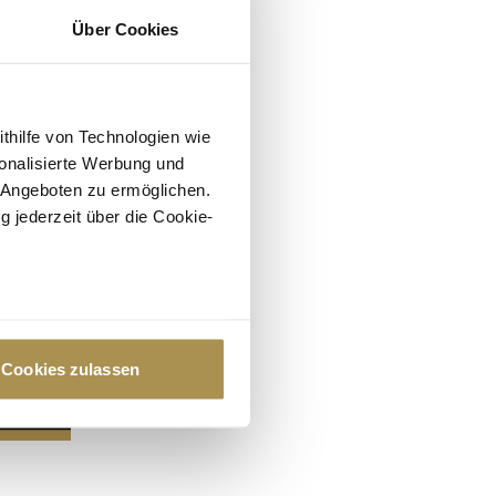
Über Cookies
ithilfe von Technologien wie
onalisierte Werbung und
 Angeboten zu ermöglichen.
g jederzeit über die Cookie-
au sein können
zieren
Cookies zulassen
hre Präferenzen im
Abschnitt
 Medien anbieten zu können
hrer Verwendung unserer