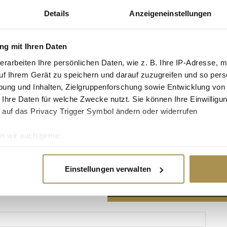
Details
Anzeigeneinstellungen
g mit Ihren Daten
erarbeiten Ihre persönlichen Daten, wie z. B. Ihre IP-Adresse, m
Advertisement
uf Ihrem Gerät zu speichern und darauf zuzugreifen und so pers
ung und Inhalten, Zielgruppenforschung sowie Entwicklung von
 Ihre Daten für welche Zwecke nutzt. Sie können Ihre Einwilligun
 auf das Privacy Trigger Symbol ändern oder widerrufen
n wir auch gerne:
re geografische Lage erfassen, welche bis auf einige Meter gen
es Scannen nach bestimmten Merkmalen (Fingerprinting) identifi
Einstellungen verwalten
ie Ihre persönlichen Daten verarbeitet werden, und legen Sie I
nhalte und Anzeigen zu personalisieren, Funktionen für soziale
Website zu analysieren. Außerdem geben wir Informationen zu I