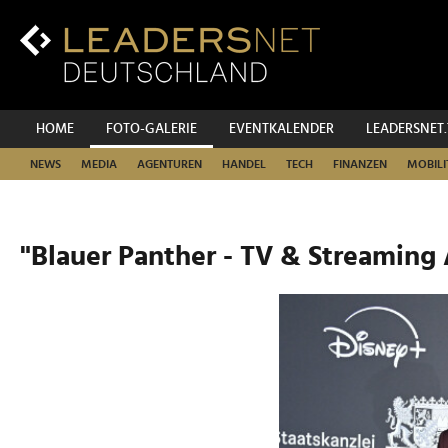
Zum
Inhalt
Zur
Fußzeilen-
Navigation
Zur
HOME
FOTO-GALERIE
EVENTKALENDER
LEADERSNET
Hauptnavigation
NEWS
MEDIA
AGENTUREN
HANDEL
TECH
FINANZEN
MOBILI
"Blauer Panther - TV & Streaming