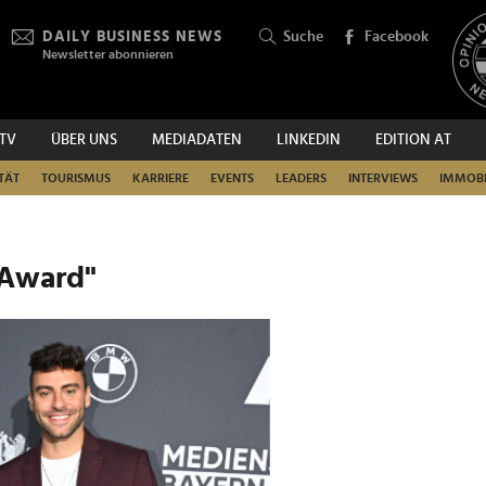
DAILY BUSINESS NEWS
Suche
Facebook
Newsletter abonnieren
.TV
ÜBER UNS
MEDIADATEN
LINKEDIN
EDITION AT
SUCHEN
TÄT
TOURISMUS
KARRIERE
EVENTS
LEADERS
INTERVIEWS
IMMOBI
 Award"