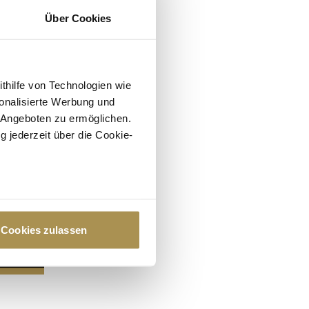
Über Cookies
ithilfe von Technologien wie
onalisierte Werbung und
 Angeboten zu ermöglichen.
g jederzeit über die Cookie-
au sein können
zieren
Cookies zulassen
hre Präferenzen im
Abschnitt
 Medien anbieten zu können
hrer Verwendung unserer