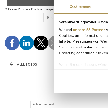
Zustimmung
© BrauerPhotos / P.Schoenberger
Verantwortungsvoller Umgan
Wir und
unsere 58 Partner
v
Cookies, um Informationen a
Inhalte, Messungen von Werb
Sie entscheiden darüber, wer
Erklärung oder durch Klicken
Wenn Sie es erlauben, würde
ALLE FOTOS
Informationen über Ih
Ihr Gerät durch aktiv
Erfahren Sie mehr darüber, w
Einzelheiten
fest.
Wir verwenden Cookies, um I
Advertisement
und die Zugriffe auf unsere 