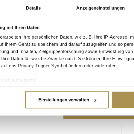
Details
Anzeigeneinstellungen
g mit Ihren Daten
erarbeiten Ihre persönlichen Daten, wie z. B. Ihre IP-Adresse, m
Advertisement
uf Ihrem Gerät zu speichern und darauf zuzugreifen und so pers
ung und Inhalten, Zielgruppenforschung sowie Entwicklung von
 Ihre Daten für welche Zwecke nutzt. Sie können Ihre Einwilligun
 auf das Privacy Trigger Symbol ändern oder widerrufen
n wir auch gerne:
re geografische Lage erfassen, welche bis auf einige Meter gen
es Scannen nach bestimmten Merkmalen (Fingerprinting) identifi
Einstellungen verwalten
ie Ihre persönlichen Daten verarbeitet werden, und legen Sie I
nhalte und Anzeigen zu personalisieren, Funktionen für soziale
Website zu analysieren. Außerdem geben wir Informationen zu I